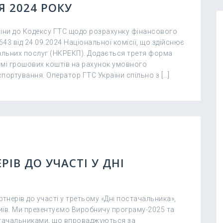
Я 2024 РОКУ
міни до Кодексу ГТС щодо розрахунку фінансового
3 від 24.09.2024 Національної комісії, що здійснює
альних послуг (НКРЕКП). Додається третя форма
мі грошових коштів на рахунок умовного
портування. Оператор ГТС України спільно з […]
ІВ ДО УЧАСТІ У ДНІ
тнерів до участі у третьому «Дні постачальника»,
иїв. Ми презентуємо Виробничу програму-2025 та
постачальниками, що впроваджуються за