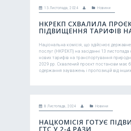
13 Листопада, 2024
Новини
НКРЕКП СХВАЛИЛА ПРОЄ
ПІДВИЩЕННЯ ТАРИФІВ НА
Національна комісія, що здійснює державне
послуг (НКРЕКП) на засіданні 13 листопад
нових тарифів на транспортування природно
2029 рр. Схвалений проєкт постанови має 
одержання зауважень і пропозицій від інших
8 Листопада, 2024
Новини
НАЦКОМІСІЯ ГОТУЄ ПІДВ
ГТС У 2-4 РАЗИ