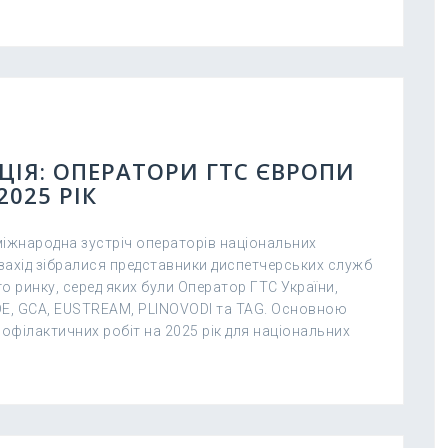
ІЯ: ОПЕРАТОРИ ГТС ЄВРОПИ
025 РІК
 міжнародна зустріч операторів національних
захід зібралися представники диспетчерських служб
 ринку, серед яких були Оператор ГТС України,
, GCA, EUSTREAM, PLINOVODI та TAG. Основною
офілактичних робіт на 2025 рік для національних