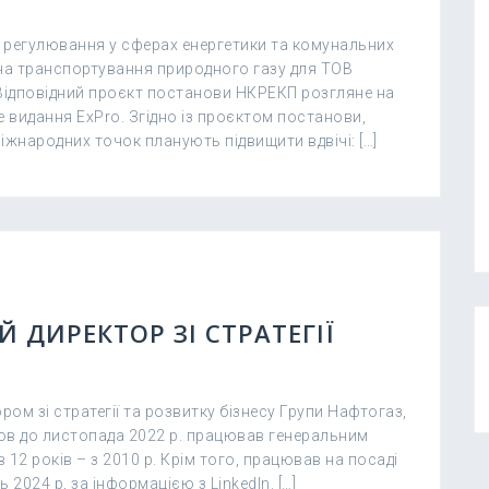
 регулювання у сферах енергетики та комунальних
на транспортування природного газу для ТОВ
 Відповідний проєкт постанови НКРЕКП розгляне на
е видання ExPro. Згідно із проєктом постанови,
міжнародних точок планують підвищити вдвічі: […]
Й ДИРЕКТОР ЗІ СТРАТЕГІЇ
ом зі стратегії та розвитку бізнесу Групи Нафтогаз,
ов до листопада 2022 р. працював генеральним
12 років – з 2010 р. Крім того, працював на посаді
 2024 р, за інформацією з LinkedIn. […]