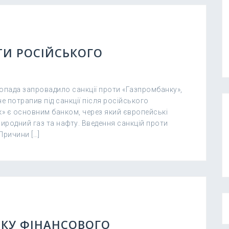
ТИ РОСІЙСЬКОГО
топада запровадило санкції проти «Газпромбанку»,
е потрапив під санкції після російського
к» є основним банком, через який європейські
риродний газ та нафту. Введення санкцій проти
Причини […]
НКУ ФІНАНСОВОГО