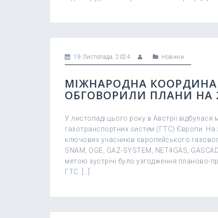
19 Листопада, 2024
Новини
МІЖНАРОДНА КООРДИНАЦ
ОБГОВОРИЛИ ПЛАНИ НА 2
У листопаді цього року в Австрії відбулася
газотранспортних систем (ГТС) Європи. На 
ключових учасників європейського газового
SNAM, OGE, GAZ-SYSTEM, NET4GAS, GASCADE
метою зустрічі було узгодження планово-пр
ГТС. […]