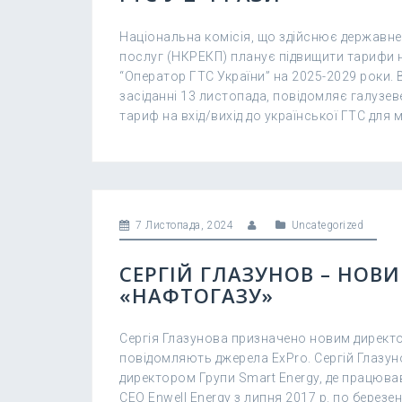
Національна комісія, що здійснює державне
послуг (НКРЕКП) планує підвищити тарифи 
“Оператор ГТС України” на 2025-2029 роки.
засіданні 13 листопада, повідомляє галузев
тариф на вхід/вихід до української ГТС для 
7 Листопада, 2024
Uncategorized
СЕРГІЙ ГЛАЗУНОВ – НОВИ
«НАФТОГАЗУ»
Сергія Глазунова призначено новим директор
повідомляють джерела ExPro. Сергій Глазун
директором Групи Smart Energy, де працював 
CEO Enwell Energy з липня 2017 р. по березень