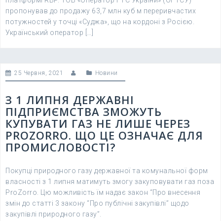
платформі RBP. ТОВ «Оператор ГТС України» (ОГТСУ)
пропонував до продажу 63,7 млн куб м переривчастих
потужностей у точці «Суджа», що на кордоні з Росією.
Український оператор […]
25 Червня, 2021
Новини
З 1 ЛИПНЯ ДЕРЖАВНІ
ПІДПРИЄМСТВА ЗМОЖУТЬ
КУПУВАТИ ГАЗ НЕ ЛИШЕ ЧЕРЕЗ
PROZORRO. ЩО ЦЕ ОЗНАЧАЄ ДЛЯ
ПРОМИСЛОВОСТІ?
Покупці природного газу державної та комунальної форм
власності з 1 липня матимуть змогу закуповувати газ поза
ProZorro. Цю можливість їм надає закон “Про внесення
змін до статті 3 закону “Про публічні закупівлі” щодо
закупівлі природного газу”.