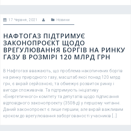
17 Червня, 2021
Новини
НАФТОГАЗ ПІДТРИМУЄ
ЗАКОНОПРОЄКТ ЩОДО
ВРЕГУЛЮВАННЯ БОРГІВ НА РИНКУ
ГАЗУ В РОЗМІРІ 120 МЛРД ГРН
В Нафтогазі вважають, що проблема накопичених боргів
на ринку природного газу, масштаб якої понад 120 млрд
грн, є вкрай серйозною, та обмежує розвиток ринку і
вигоди споживачів. Та підтримують ініціативу
«Енергетичного» комітету та депутатів щодо підписання
відповідного законопроекту (3508-д) у першому читанні.
Даний законопроект є лише першим, але вкрай важливим
кроком до врегулювання заборгованості учасників […]