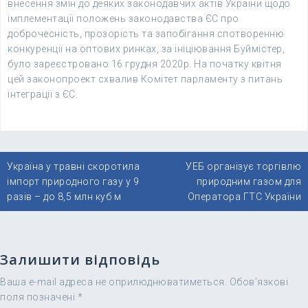
внесення змін до деяких законодавчих актів України щодо
імплементації положень законодавства ЄС про
доброчесність, прозорість та запобігання спотворенню
конкуренції на оптових ринках, за ініціювання Буймістер,
було зареєстровано 16 грудня 2020р. На початку квітня
цей законопроект схвалив Комітет парламенту з питань
інтеграції з ЄС.
Навігація
Україна у травні скоротила
УЕБ організує торгівлю
записів
імпорт природного газу у 9
природним газом для
разів – до 8,5 млн куб м
Оператора ГТС України
Залишити відповідь
Ваша e-mail адреса не оприлюднюватиметься.
Обов’язкові
поля позначені
*