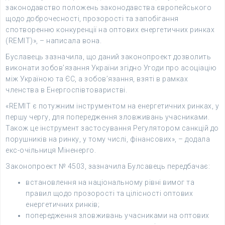
законодавство положень законодавства європейського
щодо доброчесності, прозорості та запобігання
спотворенню конкуренції на оптових енергетичних ринках
(REMIT)», – написала вона.
Буславець зазначила, що даний законопроект дозволить
виконати зобов’язання України згідно Угоди про асоціацію
між Україною та ЄС, а зобов’язання, взяті в рамках
членства в Енергоспівтоваристві.
«REMIT є потужним інструментом на енергетичних ринках, у
першу чергу, для попередження зловживань учасниками.
Також це інструмент застосування Регулятором санкцій до
порушників на ринку, у тому числі, фінансових», – додала
екс-очільниця Міненерго.
Законопроект № 4503, зазначила Булсавець передбачає:
встановлення на національному рівні вимог та
правил щодо прозорості та цілісності оптових
енергетичних ринків;
попередження зловживань учасниками на оптових