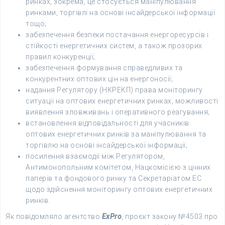
ринках, зокрема, це стосується маніпулювання
ринками, торгівлі на основі інсайдерської інформації
тощо;
забезпечення безпеки постачання енергоресурсів і
стійкості енергетичних систем, а також прозорих
правил конкуренції;
забезпечення формування справедливих та
конкурентних оптових цін на енергоносії;
надання Регулятору (НКРЕКП) права моніторингу
ситуації на оптових енергетичних ринках, можливості
виявлення зловживань і оперативного реагування;
встановлення відповідальності для учасників
оптових енергетичних ринків за маніпулювання та
торгівлю на основі інсайдерської інформації;
посилення взаємодії між Регулятором,
Антимонопольним комітетом, Нацкомісією з цінних
паперів та фондового ринку та Секретаріатом ЕС
щодо здійснення моніторингу оптових енергетичних
ринків.
Як повідомляло агентство
ExPro
, проєкт закону №4503 про