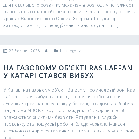
для подальшого розвитку механізмів розподілу потужності
відповідно до європейських практик, які застосовуються в
країнах Європейського Союзу. Зокрема, Регулятор
затвердив зміни, які передбачають застосування […]
22 Червня, 2026
Uncategorized
НА ГАЗОВОМУ ОБ’ЄКТІ RAS LAFFAN
У КАТАРІ СТАВСЯ ВИБУХ
У Катарі на газовому об’єкті Barzan у промисловій зоні Ras
Laffan стався вибух під час відновлення роботи після
зупинки через іранську атаку у березні, повідомляє Reuters.
За даними МВС Катару, постраждали 54 людини, ще 18
вважаються зниклими безвісти. Рятувальні служби
продовжують пошукові роботи. Влада назвала інцидент
«технічною аварією» та заявила, що загрози для населення
немає. […]