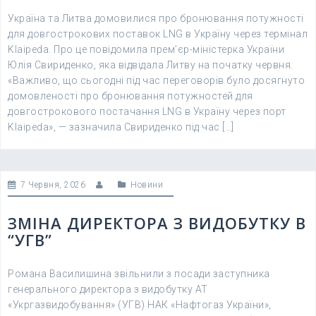
Україна та Литва домовилися про бронювання потужності
для довгострокових поставок LNG в Україну через термінал
Klaipeda. Про це повідомила прем’єр-міністерка України
Юлія Свириденко, яка відвідала Литву на початку червня.
«Важливо, що сьогодні під час переговорів було досягнуто
домовленості про бронювання потужностей для
довгострокового постачання LNG в Україну через порт
Klaipeda», — зазначила Свириденко під час […]
7 Червня, 2026
Новини
ЗМІНА ДИРЕКТОРА З ВИДОБУТКУ В
“УГВ”
Романа Василишина звільнили з посади заступника
генерального директора з видобутку АТ
«Укргазвидобування» (УГВ) НАК «Нафтогаз України»,