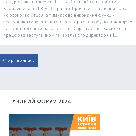
повідомляють джерела ExPro. Останній день роботи
Василишина в УГВ – 15 травня. Причини звільнення наразі
не розкриваються, а тимчасове виконання функцій
заступника генерального директора з видобутку покладено
на головного інженера компанії Сергія Лагно. Василишин
працював заступником генерального директора з […]
Навігація
Старіші записи
записів
ГАЗОВИЙ ФОРУМ 2024