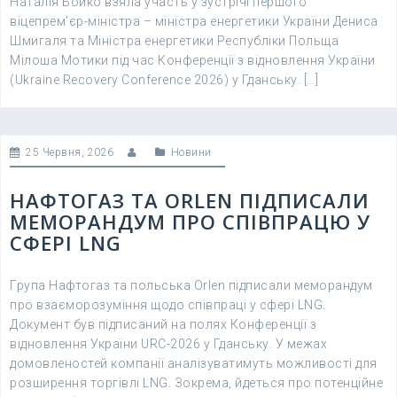
Наталія Бойко взяла участь у зустрічі першого
віцепрем’єр-міністра – міністра енергетики України Дениса
Шмигаля та Міністра енергетики Республіки Польща
Мілоша Мотики під час Конференції з відновлення України
(Ukraine Recovery Conference 2026) у Гданську. […]
25 Червня, 2026
Новини
НАФТОГАЗ ТА ORLEN ПІДПИСАЛИ
МЕМОРАНДУМ ПРО СПІВПРАЦЮ У
СФЕРІ LNG
Група Нафтогаз та польська Orlen підписали меморандум
про взаєморозуміння щодо співпраці у сфері LNG.
Документ був підписаний на полях Конференції з
відновлення України URC-2026 у Гданську. У межах
домовленостей компанії аналізуватимуть можливості для
розширення торгівлі LNG. Зокрема, йдеться про потенційне