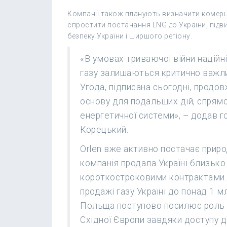
Компанії також планують визначити комерці
спростити постачання LNG до України, підв
безпеку України і ширшого регіону.
«В умовах триваючої війни надійні
газу залишаються критично важли
Угода, підписана сьогодні, продо
основу для подальших дій, спрямо
енергетичної системи», – додав г
Корецький.
Orlen вже активно постачає природ
компанія продала Україні близько
короткостроковими контрактами. 
продажі газу Україні до понад 1 м
Польща поступово посилює роль у
Східної Європи завдяки доступу д