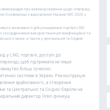
ли меморандум про взаєморозуміння щодо співпраці
лях Конференції з відновлення України URC-2026 у
тимуть можливості для розширення торгівлі LNG.
бо скоординоване використання регазифікаційної та
йського моря, а також у Центральній та Східній
д у LNG, торгівлі, доступі до
 переході, щоб підтримати не лише
дівництво більш сучасної,
етичної системи в Україні. Реконструкція
влення зруйнованого, а створення
їни та Центральної та Східної Європи на
неральний директор Orlen Іренеуш