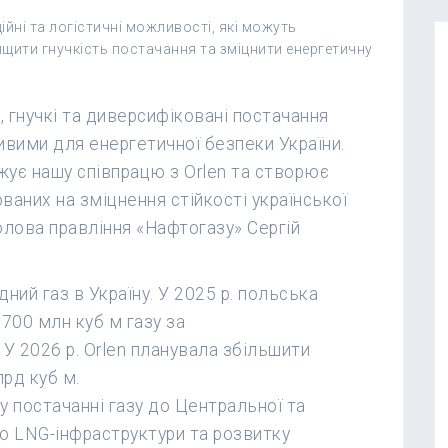
йні та логістичні можливості, які можуть
ищити гнучкість постачання та зміцнити енергетичну
, гнучкі та диверсифіковані постачання
вими для енергетичної безпеки України.
вжує нашу співпрацю з Orlen та створює
ваних на зміцнення стійкості української
олова правління «Нафтогазу» Сергій
ний газ в Україну. У 2025 р. польська
 700 млн куб м газу за
У 2026 р. Orlen планувала збільшити
лрд куб м.
 постачанні газу до Центральної та
о LNG-інфраструктури та розвитку