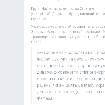
Група Нафтогаз та польська Orlen підписа
у сфері LNG. Документ був підписаний на по
Гданську.
У межах домовленостей компанії аналізува
Зокрема, йдеться про потенційне спільне а
транспортної інфраструктури в регіоні Балті
Європі.
«Ми хочемо використати наш досві
інфраструктури та енергетичному
поточні постачання газу, але й бу
диверсифікованої та стійкої енерг
повинна означати не просто відно
рішень, які зміцнять безпеку Укра
десятиліття вперед», – сказав ге
Фафара.