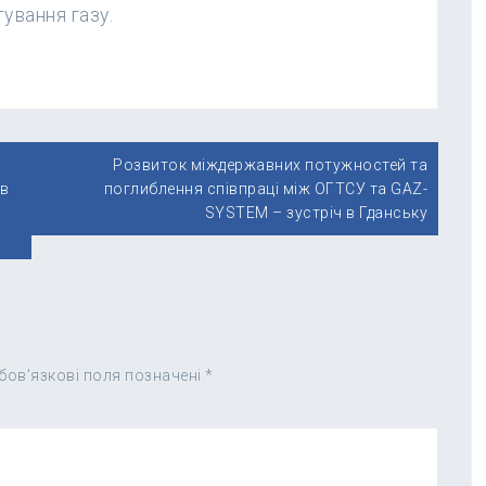
ування газу.
Розвиток міждержавних потужностей та
 в
поглиблення співпраці між ОГТСУ та GAZ-
SYSTEM – зустріч в Гданську
бов’язкові поля позначені
*