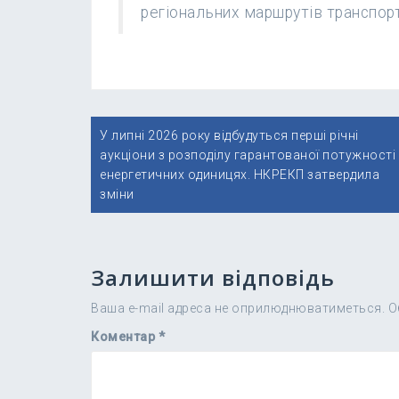
регіональних маршрутів транспорт
Навігація
У липні 2026 року відбудуться перші річні
записів
аукціони з розподілу гарантованої потужності
енергетичних одиницях. НКРЕКП затвердила
зміни
Залишити відповідь
Ваша e-mail адреса не оприлюднюватиметься.
О
Коментар
*