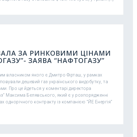
УВАЛА ЗА РИНКОВИМИ ЦІНАМИ
ГАЗУ”- ЗАЯВА “НАФТОГАЗУ”
ним власником якого є Дмитро Фірташ, у рамках
повували дешевий газ українського видобутку, та
ми. Про це йдеться у коментарі директора
аз” Максима Белявського, який є у розпорядженні
вах однорічного контракту із компанією “ЙЕ Енергія”