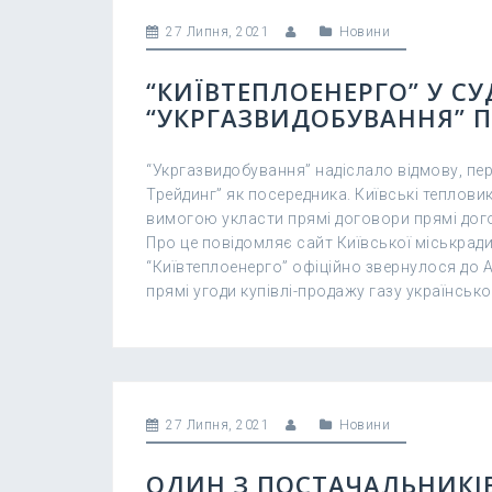
27 Липня, 2021
Новини
“КИЇВТЕПЛОЕНЕРГО” У СУ
“УКРГАЗВИДОБУВАННЯ” 
“Укргазвидобування” надіслало відмову, пе
Трейдинг” як посередника. Київські теплов
вимогою укласти прямі договори прямі дого
Про це повідомляє сайт Київської міськради
“Київтеплоенерго” офіційно звернулося до 
прямі угоди купівлі-продажу газу українськ
27 Липня, 2021
Новини
ОДИН З ПОСТАЧАЛЬНИКІВ