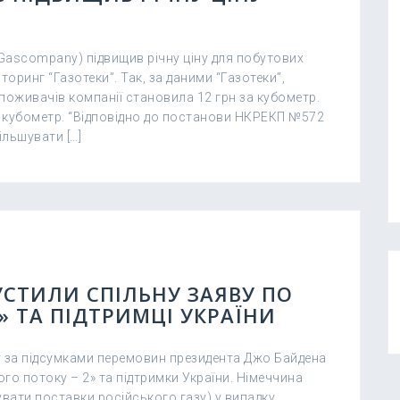
Gascompany) підвищив річну ціну для побутових
оринг “Газотеки”. Так, за даними “Газотеки”,
поживачів компанії становила 12 грн за кубометр.
за кубометр. “Відповідно до постанови НКРЕКП №572
ільшувати […]
СТИЛИ СПІЛЬНУ ЗАЯВУ ПО
» ТА ПІДТРИМЦІ УКРАЇНИ
 за підсумками перемовин президента Джо Байдена
го потоку – 2» та підтримки України. Німеччина
вати поставки російського газу) у випадку