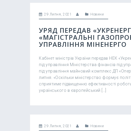
29 Липня, 2021
Новини
УРЯД ПЕРЕДАВ «УКРЕНЕРГ
«МАГІСТРАЛЬНІ ГАЗОПРО
УПРАВЛІННЯ МІНЕНЕРГО
Кабінет міністрів України передав НЕК «Укр
під управління Міністерства фінансів під уп
під управління майновий комплекс ДП «Опер
липня. «Оскільки міністерство формує політ
сприятиме підвищенню ефективності роботи о
українського в європейський […]
29 Липня, 2021
Новини