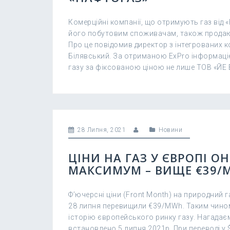
Комерційні компанії, що отримують газ від
його побутовим споживачам, також продаю
Про це повідомив директор з інтегрованих 
Білявський. За отриманою ExPro інформаціє
газу за фіксованою ціною не лише ТОВ «ЙЕ Ен
28 Липня, 2021
Новини
ЦІНИ НА ГАЗ У ЄВРОПІ
МАКСИМУМ – ВИЩЕ €39/
Ф’ючерсні ціни (Front Month) на природний г
28 липня перевищили €39/MWh. Таким чино
історію європейського ринку газу. Нагадає
встановлено 5 липня 2021р. При переводі у $ 