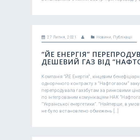
27 Липня, 2021
Новини
,
Публікації
“ЙЕ ЕНЕРГІЯ” ПЕРЕПРОД
ДЕШЕВИЙ ГАЗ ВІД “НАФТО
Компанія “ЙЕ Енергія”, кінцевим бенефіціар
однорічного контракту з “Нафтогазом” заку
перепродувала газзбутам за ринковими ціна
по інтегрованим комунікаціям НАК “Нафтог
“Української енергетики”. “Найперше, в умо
не було встановлено обмежень […]