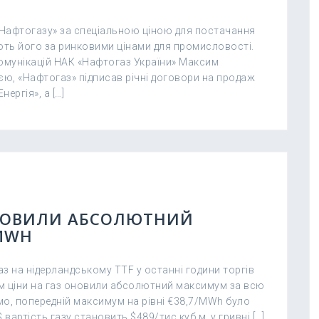
 «Нафтогазу» за спеціальною ціною для постачання
ть його за ринковими цінами для промисловості.
комунікацій НАК «Нафтогаз України» Максим
ю, «Нафтогаз» підписав річні договори на продаж
ергія», а […]
 ОНОВИЛИ АБСОЛЮТНИЙ
MWH
аз на нідерландському TTF у останні години торгів
м ціни на газ оновили абсолютний максимум за всю
мо, попередній максимум на рівні €38,7/MWh було
вартість газу становить $489/тис куб м, у гривні […]