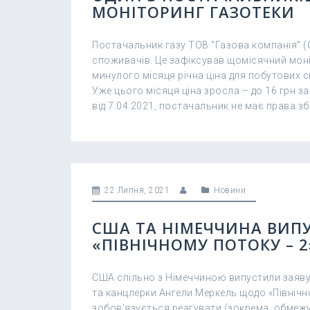
МОНІТОРИНГ ГАЗОТЕКИ
Постачальник газу ТОВ “Газова компанія” (
споживачів. Це зафіксував щомісячний моніт
минулого місяця річна ціна для побутових с
Уже цього місяця ціна зросла – до 16 грн 
від 7.04.2021, постачальник не має права зб
22 Липня, 2021
Новини
США ТА НІМЕЧЧИНА ВИПУ
«ПІВНІЧНОМУ ПОТОКУ – 2
США спільно з Німеччиною випустили заяву
та канцлерки Ангели Меркель щодо «Північно
зобов’язується реагувати (зокрема, обмежу