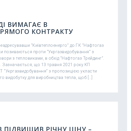
ДІ ВИМАГАЄ В
ПРЯМОГО КОНТРАКТУ
реадресувавши “Київтеплоенерго” до ГК “Нафтогаз
ики позиваються проти “Укргазвидобування” з
вори з тепловиками, в обхід “Нафтогаз Трейдинг”.
. Зазначається, що 13 травня 2021 року КП
АТ “Укргазвидобування” з пропозицією укласти
ого видобутку для виробництва тепла, щоб […]
 ПІДВИЩИВ РІЧНУ ЦІНУ –