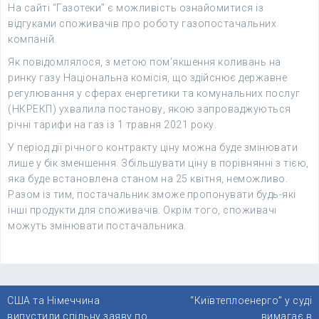
На сайті “Газотеки” є можливість ознайомитися із
відгуками споживачів про роботу газопостачальних
компаній.
Як повідомлялося, з метою пом’якшення коливань на
ринку газу Національна комісія, що здійснює державне
регулювання у сферах енергетики та комунальних послуг
(НКРЕКП) ухвалила постанову, якою запроваджуються
річні тарифи на газ із 1 травня 2021 року.
У період дії річного контракту ціну можна буде змінювати
лише у бік зменшення. Збільшувати ціну в порівнянні з тією,
яка буде встановлена станом на 25 квітня, неможливо.
Разом із тим, постачальник зможе пропонувати будь-які
інші продукти для споживачів. Окрім того, споживачі
можуть змінювати постачальника.
Навігація
США та Німеччина
“Київтеплоенерго” у суді
записів
випустили спільну заяву по
вимагає в