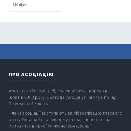
Пошук:
ПРО АСОЦІАЦІЮ
Асоціація «Газові трейдери України» створена в
жовтні 2003 року. Сьогодні Асоціація налічує понад
30 компаній-членів.
Члени асоціації виступають за лібералізацію газового
ринку України його реформування, засноване на
принципах вільної та чесної конкуренції.