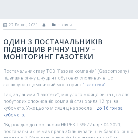
27 Липня, 2021
Новини
ОДИН З ПОСТАЧАЛЬНИКІВ
ПІДВИЩИВ РІЧНУ ЦІНУ –
МОНІТОРИНГ ГАЗОТЕКИ
Постачальник газу ТОВ “Газова компанія” (Gascompany)
підвищив річну ціну для побутових споживачів. Це
зафіксував щомісячний моніторинг
“Газотеки”
.
Так, за даними “Газотеки”, минулого місяця річна ціна для
побутових споживачів компанії становила 12 грн за
кубометр. Уже цього місяця ціна зросла –
до 16 грн за
кубометр.
“Відповідно до постанови НКРЕКП №572 від 7.04.2021,
постачальник не має права збільшувати ціну базової річної