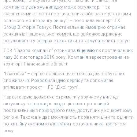
пропозиції. З‘ясувати ситуацію і накласти санкції на
компанію у даному випадку може регулятор, – за
зверненнями клієнтів постачальника або за результатами
власного моніторингу ринку”, – пояснила експерт DiXi
Group Вікторія Ткачук. Постачальник ймовірно отримає
санкції від Національної комісії, що здійснює державне
регулювання у сферах енергетики та комунальних послуг.
ТОВ “Газова компанія” отримала
ліцензію
як постачальник
газу 26 листопада 2019 року. Компанія зареєстрована на
території Рівненської області.
“Газотека” – сервіс порівняння цін на газ для побутових
споживачів. Розробила ідею сервісу та допомагає
втілювати проєкт — ГО “Діксі груп”.
Наразі сервіс дозволяє отримати у зручному вигляді
актуальну інформацію щодо цінових пропозицій
постачальників природного газу, доступних у конкретному
регіоні. Також він дає можливість порівняти ціни та оцінити
потенційну економію від зміни постачальника протягом
року.