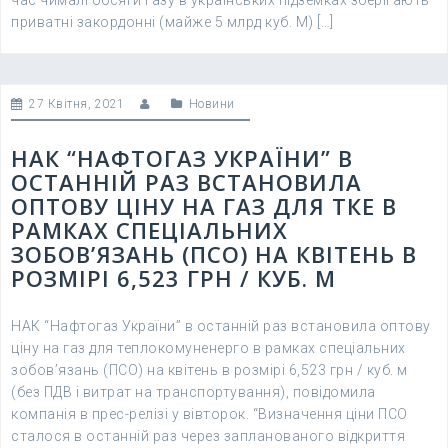
час чималі обсяги газу в українських підземках зберігають
приватні закордонні (майже 5 млрд куб. М) […]
27 Квітня, 2021
Новини
НАК “НАФТОГАЗ УКРАЇНИ” В
ОСТАННІЙ РАЗ ВСТАНОВИЛА
ОПТОВУ ЦІНУ НА ГАЗ ДЛЯ ТКЕ В
РАМКАХ СПЕЦІАЛЬНИХ
ЗОБОВ’ЯЗАНЬ (ПСО) НА КВІТЕНЬ В
РОЗМІРІ 6,523 ГРН / КУБ. М
НАК “Нафтогаз України” в останній раз встановила оптову
ціну на газ для теплокомуненерго в рамках спеціальних
зобов’язань (ПСО) на квітень в розмірі 6,523 грн / куб. м
(без ПДВ і витрат на транспортування), повідомила
компанія в прес-релізі у вівторок. “Визначення ціни ПСО
сталося в останній раз через запланованого відкриття