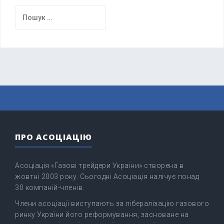
Пошук:
ПРО АСОЦІАЦІЮ
Асоціація «Газові трейдери України» створена в
жовтні 2003 року. Сьогодні Асоціація налічує понад
30 компаній-членів.
Члени асоціації виступають за лібералізацію газового
ринку України його реформування, засноване на