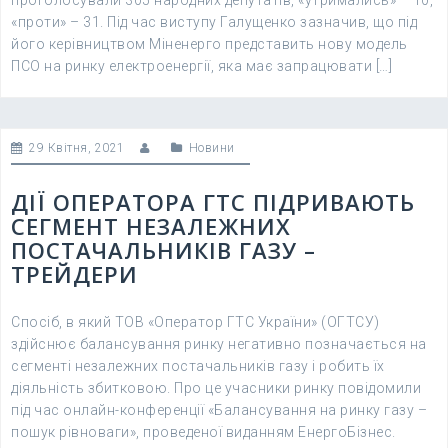
проголосували 305 народних депутатів, «утримались» – 10,
«проти» – 31. Під час виступу Галущенко зазначив, що під
його керівництвом Міненерго представить нову модель
ПСО на ринку електроенергії, яка має запрацювати […]
29 Квітня, 2021
Новини
ДІЇ ОПЕРАТОРА ГТС ПІДРИВАЮТЬ
СЕГМЕНТ НЕЗАЛЕЖНИХ
ПОСТАЧАЛЬНИКІВ ГАЗУ –
ТРЕЙДЕРИ
Спосіб, в який ТОВ «Оператор ГТС України» (ОГТСУ)
здійснює балансування ринку негативно позначається на
сегменті незалежних постачальників газу і робить їх
діяльність збитковою. Про це учасники ринку повідомили
під час онлайн-конференції «Балансування на ринку газу –
пошук рівноваги», проведеної виданням ЕнергоБізнес.