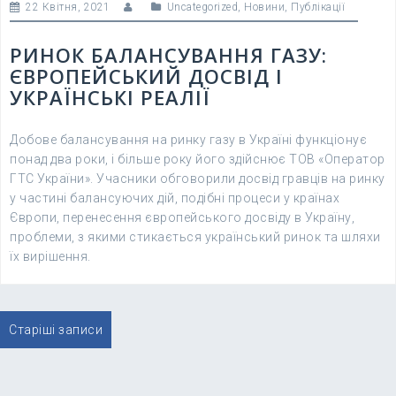
22 Квітня, 2021
Uncategorized
,
Новини
,
Публікації
РИНОК БАЛАНСУВАННЯ ГАЗУ:
ЄВРОПЕЙСЬКИЙ ДОСВІД І
УКРАЇНСЬКІ РЕАЛІЇ
Добове балансування на ринку газу в Україні функціонує
понад два роки, і більше року його здійснює ТОВ «Оператор
ГТС України». Учасники обговорили досвід гравців на ринку
у частині балансуючих дій, подібні процеси у країнах
Європи, перенесення європейського досвіду в Україну,
проблеми, з якими стикається український ринок та шляхи
їх вирішення.
Навігація
Старіші записи
записів