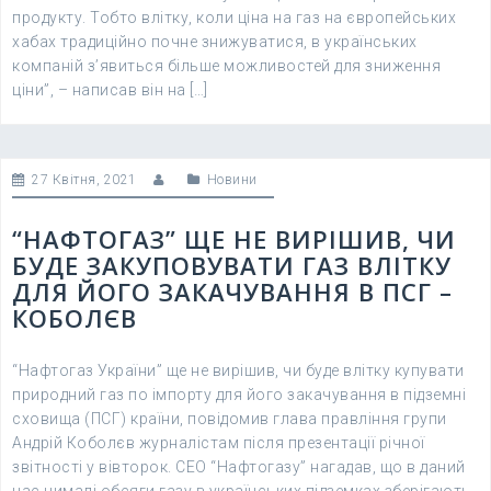
продукту. Тобто влітку, коли ціна на газ на європейських
хабах традиційно почне знижуватися, в українських
компаній з’явиться більше можливостей для зниження
ціни”, – написав він на […]
27 Квітня, 2021
Новини
“НАФТОГАЗ” ЩЕ НЕ ВИРІШИВ, ЧИ
БУДЕ ЗАКУПОВУВАТИ ГАЗ ВЛІТКУ
ДЛЯ ЙОГО ЗАКАЧУВАННЯ В ПСГ –
КОБОЛЄВ
“Нафтогаз України” ще не вирішив, чи буде влітку купувати
природний газ по імпорту для його закачування в підземні
сховища (ПСГ) країни, повідомив глава правління групи
Андрій Коболєв журналістам після презентації річної
звітності у вівторок. CEO “Нафтогазу” нагадав, що в даний