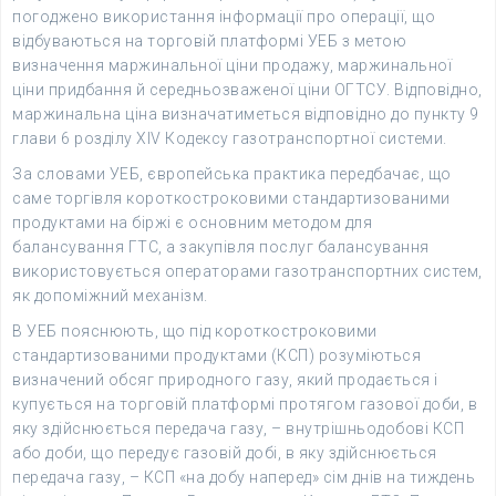
погоджено використання інформації про операції, що
відбуваються на торговій платформі УЕБ з метою
визначення маржинальної ціни продажу, маржинальної
ціни придбання й середньозваженої ціни ОГТСУ. Відповідно,
маржинальна ціна визначатиметься відповідно до пункту 9
глави 6 розділу ХІV Кодексу газотранспортної системи.
За словами УЕБ, європейська практика передбачає, що
саме торгівля короткостроковими стандартизованими
продуктами на біржі є основним методом для
балансування ГТС, а закупівля послуг балансування
використовується операторами газотранспортних систем,
як допоміжний механізм.
В УЕБ пояснюють, що під короткостроковими
стандартизованими продуктами (КСП) розуміються
визначений обсяг природного газу, який продається і
купується на торговій платформі протягом газової доби, в
яку здійснюється передача газу, – внутрішньодобові КСП
або доби, що передує газовій добі, в яку здійснюється
передача газу, – КСП «на добу наперед» сім днів на тиждень