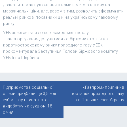
дозволить маніпулювання цінами з метою впливу на
маржинальні ціни, але, разом з тим, дозволить сформувати
реальні ринкові показники цін на українському газовому
ринку.
УЕБ звертається до всіх замовників послуг
транспортування долучитися до біржових торгів на
короткостроковому ринку природного газу УЕБ», –
прокоментувала Заступниця Голови Біржового комітету
УЕБ Інна Щербина.
Навігація
Підприємства соціальної
«Газпром» припинив
записів
сфери придбали ще 0,5 млн
поставки природного газу
куб м газу приватного
до Польщі через Україну
видобутку на аукціоні 18
січня