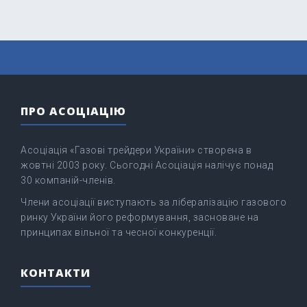
ПРО АСОЦІАЦІЮ
Асоціація «Газові трейдери України» створена в
жовтні 2003 року. Сьогодні Асоціація налічує понад
30 компаній-членів.
Члени асоціації виступають за лібералізацію газового
ринку України його реформування, засноване на
принципах вільної та чесної конкуренції.
КОНТАКТИ