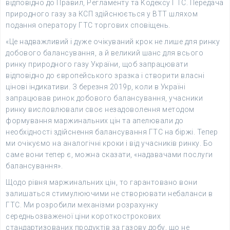
відповідно до Правил, Регламенту та Кодексу ГТС. Передача
природного газу за КСП здійснюється у ВТТ шляхом
подання оператору ГТС торгових сповіщень.
«Це надважливий і дуже очікуваний крок не лише для ринку
добового балансування, а й великий шанс для всього
ринку природного газу України, щоб запрацювати
відповідно до європейського зразка і створити власні
цінові індикативи. З березня 2019р, коли в Україні
запрацював ринок добового балансування, учасники
ринку висловлювали своє незадоволення методом
формування маржинальних цін та апелювали до
необхідності здійснення балансування ГТС на біржі. Тепер
ми очікуємо на аналогічні кроки і від учасників ринку. Бо
саме вони тепер є, можна сказати, «надавачами послуги
балансування».
Щодо рівня маржинальних цін, то гарантовано вони
залишаться стимулюючими не створювати небаланси в
ГТС. Ми розробили механізми розрахунку
середньозваженої ціни короткострокових
стандартизованих продуктів за газову добу, що не