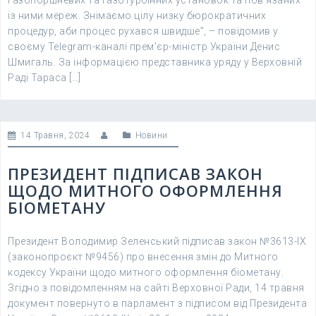
газопоршневих та газотурбінних установок та пов’язаних
із ними мереж. Знімаємо цілу низку бюрократичних
процедур, аби процес рухався швидше”, – повідомив у
своєму Telegram-каналі прем’єр-міністр України Денис
Шмигаль. За інформацією представника уряду у Верховній
Раді Тараса […]
14 Травня, 2024
Новини
ПРЕЗИДЕНТ ПІДПИСАВ ЗАКОН
ЩОДО МИТНОГО ОФОРМЛЕННЯ
БІОМЕТАНУ
Президент Володимир Зеленський підписав закон №3613-IX
(законопроєкт №9456) про внесення змін до Митного
кодексу України щодо митного оформлення біометану.
Згідно з повідомленням на сайті Верховної Ради, 14 травня
документ повернуто в парламент з підписом від Президента