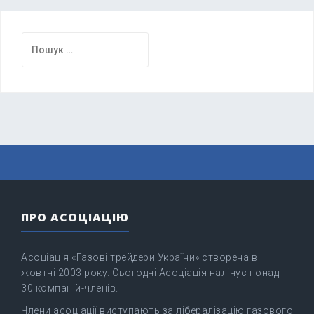
Пошук:
ПРО АСОЦІАЦІЮ
Асоціація «Газові трейдери України» створена в
жовтні 2003 року. Сьогодні Асоціація налічує понад
30 компаній-членів.
Члени асоціації виступають за лібералізацію газового