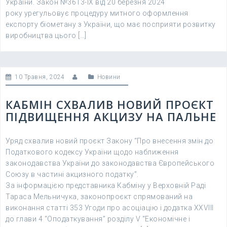
України. Закон №3613-IX від 20 березня 2024
року урегульовує процедуру митного оформлення
експорту біометану з України, що має посприяти розвитку
виробництва цього […]
10 Травня, 2024
Новини
КАБМІН СХВАЛИВ НОВИЙ ПРОЄКТ
ПІДВИЩЕННЯ АКЦИЗУ НА ПАЛЬНЕ
Уряд схвалив новий проєкт Закону “Про внесення змін до
Податкового кодексу України щодо наближення
законодавства України до законодавства Європейського
Союзу в частині акцизного податку”.
За інформацією представника Кабміну у Верховній Раді
Тараса Мельничука, законопроєкт спрямований на
виконання статті 353 Угоди про асоціацію і додатка XXVIII
до глави 4 “Оподаткування” розділу V “Економічне і