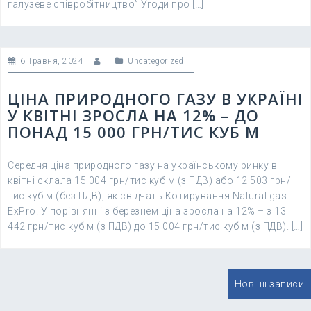
галузеве співробітництво” Угоди про […]
6 Травня, 2024
Uncategorized
ЦІНА ПРИРОДНОГО ГАЗУ В УКРАЇНІ
У КВІТНІ ЗРОСЛА НА 12% – ДО
ПОНАД 15 000 ГРН/ТИС КУБ М
Середня ціна природного газу на українському ринку в
квітні склала 15 004 грн/тис куб м (з ПДВ) або 12 503 грн/
тис куб м (без ПДВ), як свідчать Котирування Natural gas
ExPro. У порівнянні з березнем ціна зросла на 12% – з 13
442 грн/тис куб м (з ПДВ) до 15 004 грн/тис куб м (з ПДВ). […]
Навігація
Новіші записи
записів