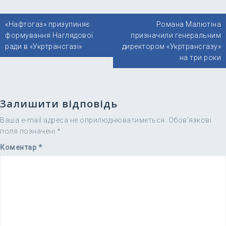
Навігація
«Нафтогаз» призупиняє
Романа Малютіна
записів
формування Наглядової
призначили генеральним
ради в «Укртрансгазі»
директором «Укртрансгазу»
на три роки
Залишити відповідь
Ваша e-mail адреса не оприлюднюватиметься.
Обов’язкові
поля позначені
*
Коментар
*