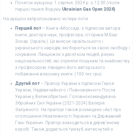
Початок аукціону: 1 серпня 2024 р. о 12.00 (після
першої панелі Форуму
Ukrainian Gas Open 2024)
.
На аукціон запропоновано чотири лоти:
Перший лот
– Книга «Моссад», з підписом автора
книги, доктора наук, професора, історика М.Бар-
Зохар. (Ізраїль). Це внесок ізраїльського і
українського народів, які борються за свою свободу і
існування. Ланцюжок з десятком людей, різних
національностей, які сприяли пошукам та знайомству
з професором, передачі його авторського
побажання власнику книги. (100 тис грн)
Другий лот
– Прапор України з підписом Героя
України, Надзвичайного і Повноважного Посла
України у Великобританії, Головнокомандувача
Збройних Сил України (2021-2024) Валерія
Залужного. На прапорі також розміщено «Акт про
оголошення Незалежності України» та Державний
Гімн України». Прапор знаходиться в дерев’яному
коробі. Також додається тризуб, витиснутий з