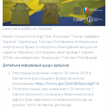
Інвестуй в майбутнє України!
Бізнес спільнота Energy Club, Асоціація “Газові трейдери
України”, Українська Торгова Платформа та Українська
енергетична біржа оголошують благодійний аукціон на
користь Збройних Сил України, який пройде 1 серпня
2024р. на майданчику Української Торгової Платформи.
Детальна інформація
щодо аукціону:
Реєстрація учасників стартує 26 липня 2024 р.
Заповнити реєстраційну форму можна за
посиланням:
https://forms.gle/2Ge6SBrMyfu3gkS19
Після реєстрації, яка триватиме з 26 липня по 1
серпня (включно), на вказану Вами електронну
адресу буде надіслано посилання для входу на
аукціон, логін та пароль для входу.