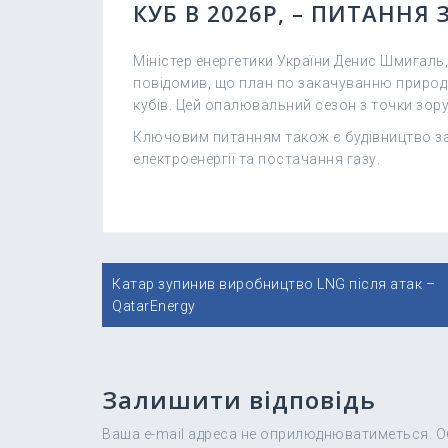
КУБ В 2026Р, – ПИТАННЯ
Міністер енергетики України Денис Шмигаль,
повідомив, що план по закачуванню природн
кубів. Цей опалювальний сезон з точки зору
Ключовим питанням також є будівництво зах
електроенергії та постачання газу.
Навігація
Катар зупинив виробництво LNG після атак –
записів
QatarEnergy
Залишити відповідь
Ваша e-mail адреса не оприлюднюватиметься.
О