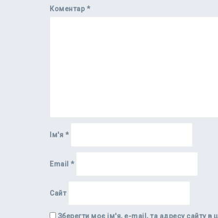
Коментар
*
Ім'я
*
Email
*
Сайт
Зберегти моє ім'я, e-mail, та адресу сайту 