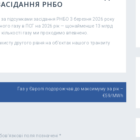
 ЗАСІДАННЯ РНБО
 за підсумками засідання РНБО 3 березня 2026 року
ого газу в ПСГ на 2026 рік — щонайменше 13 млрд
 кількості газу ми проходимо впевнено.
исту другого рівня на об’єктах нашого транзиту
Газ у Європі подорожчав до максимуму за рік –
€59/MWh
бов’язкові поля позначені
*