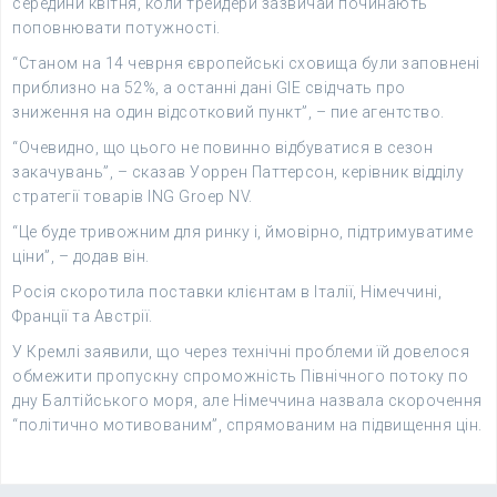
середини квітня, коли трейдери зазвичай починають
поповнювати потужності.
“Станом на 14 чеврня європейські сховища були заповнені
приблизно на 52%, а останні дані GIE свідчать про
зниження на один відсотковий пункт”, – пие агентство.
“Очевидно, що цього не повинно відбуватися в сезон
закачувань”, – сказав Уоррен Паттерсон, керівник відділу
стратегії товарів ING Groep NV.
“Це буде тривожним для ринку і, ймовірно, підтримуватиме
ціни”, – додав він.
Росія скоротила поставки клієнтам в Італії, Німеччині,
Франції та Австрії.
У Кремлі заявили, що через технічні проблеми їй довелося
обмежити пропускну спроможність Північного потоку по
дну Балтійського моря, але Німеччина назвала скорочення
“політично мотивованим”, спрямованим на підвищення цін.