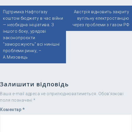
Навігація
Підтримка Нафтогазу
Австрія відновить закриту
записів
коштом бюджету в час війни
вугільну електростанцію
— необхідна ініціатива. З
через проблеми з газом РФ
іншого боку, урядові
законопроєкти
“заморожують” всі нинішні
проблеми ринку, –
А.Мизовець
Залишити відповідь
Ваша e-mail адреса не оприлюднюватиметься.
Обов’язкові
поля позначені
*
Коментар
*