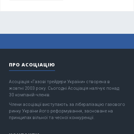
ПРО АСОЦІАЦІЮ
Асоціація «Газові трейдери України» створена в
жовтні 2003 року. Сьогодні Асоціація налічує понад
30 компаній-членів.
Члени асоціації виступають за лібералізацію газового
ринку України його реформування, засноване на
принципах вільної та чесної конкуренції.