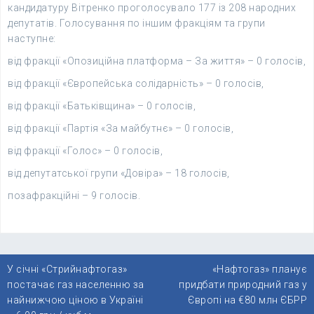
кандидатуру Вітренко проголосувало 177 із 208 народних
депутатів. Голосування по іншим фракціям та групи
наступне:
від фракції «Опозиційна платформа – За життя» – 0 голосів,
від фракції «Європейська солідарність» – 0 голосів,
від фракції «Батьківщина» – 0 голосів,
від фракції «Партія «За майбутнє» – 0 голосів,
від фракції «Голос» – 0 голосів,
від депутатської групи «Довіра» – 18 голосів,
позафракційні – 9 голосів.
Навігація
У січні «Стрийнафтогаз»
«Нафтогаз» планує
записів
постачає газ населенню за
придбати природний газ у
найнижчою ціною в Україні
Європі на €80 млн ЄБРР