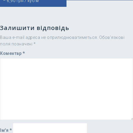
– 6,90 грн / куб м
Залишити відповідь
Ваша e-mail адреса не оприлюднюватиметься.
Обов’язкові
поля позначені
*
Коментар
*
Ім'я
*