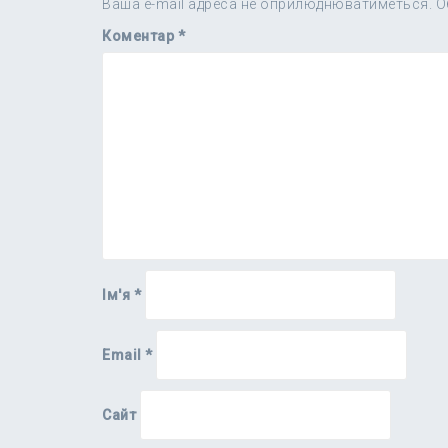
Ваша e-mail адреса не оприлюднюватиметься.
О
Коментар
*
Ім'я
*
Email
*
Сайт