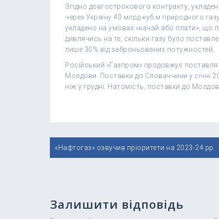
Згідно довгострокового контракту, укладен
через Україну 40 млрд куб м природного газу
укладено на умовах «качай або плати», що п
дивлячись на те, скільки газу було поставл
лише 30% від заброньованих потужностей.
Російський «Газпром» продовжує поставляти
Молдови. Поставки до Словаччини у січні 2
ніж у грудні. Натомість, поставки до Молдов
Навігація
«Нафтогаз» озвучив пріоритети на 2023-24 рр.
записів
Залишити відповідь