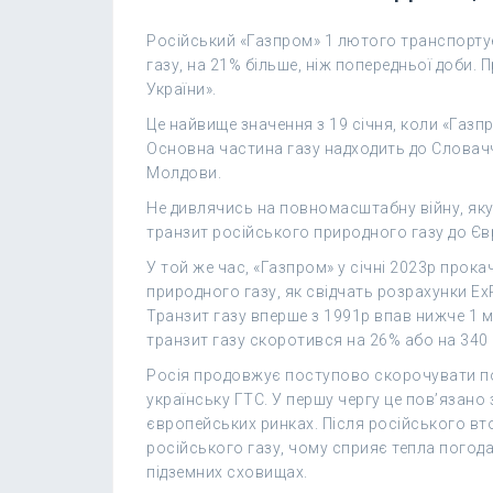
Російський «Газпром» 1 лютого транспортує
газу, на 21% більше, ніж попередньої доби. 
України».
Це найвище значення з 19 січня, коли «Газп
Основна частина газу надходить до Словаччи
Молдови.
Не дивлячись на повномасштабну війну, яку 
транзит російського природного газу до Єв
У той же час, «Газпром» у січні 2023р прока
природного газу, як свідчать розрахунки Ex
Транзит газу вперше з 1991р впав нижче 1 мл
транзит газу скоротився на 26% або на 340 
Росія продовжує поступово скорочувати по
українську ГТС. У першу чергу це пов’язано 
європейських ринках. Після російського вт
російського газу, чому сприяє тепла погода
підземних сховищах.