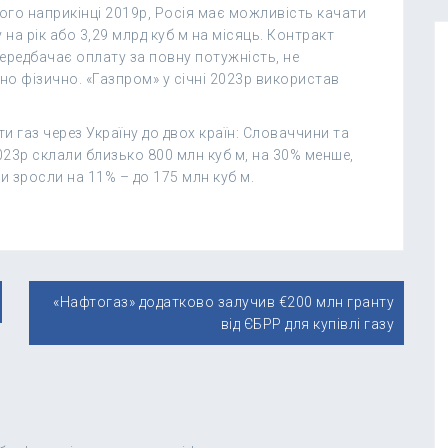
ого наприкінці 2019р, Росія має можливість качати
 на рік або 3,29 млрд куб м на місяць. Контракт
ередбачає оплату за повну потужність, не
ено фізично. «Газпром» у січні 2023р використав
 газ через Україну до двох країн: Словаччини та
023р склали близько 800 млн куб м, на 30% менше,
и зросли на 11% – до 175 млн куб м.
«Нафтогаз» додатково залучив €200 млн гранту
від ЄБРР для купівлі газу