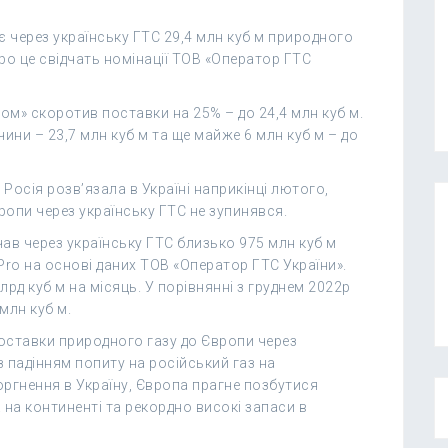
 через українську ГТС 29,4 млн куб м природного
Про це свідчать номінації ТОВ «Оператор ГТС
ром» скоротив поставки на 25% – до 24,4 млн куб м.
ни – 23,7 млн куб м та ще майже 6 млн куб м – до
Росія розв’язала в Україні наприкінці лютого,
ропи через українську ГТС не зупинявся.
чав через українську ГТС близько 975 млн куб м
Pro на основі даних ТОВ «Оператор ГТС України».
рд куб м на місяць. У порівнянні з груднем 2022р
млн куб м.
ставки природного газу до Європи через
з падінням попиту на російський газ на
оргнення в Україну, Європа прагне позбутися
 на континенті та рекордно високі запаси в