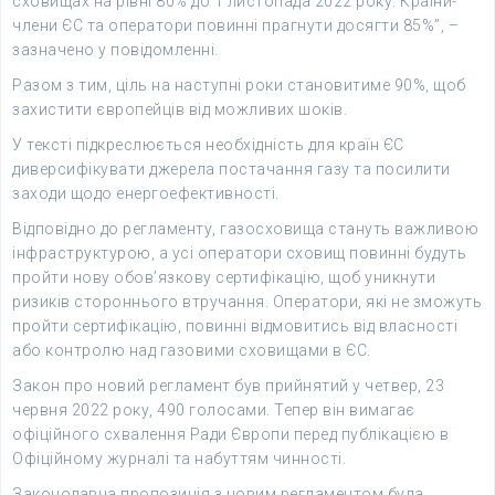
сховищах на рівні 80% до 1 листопада 2022 року. Країни-
члени ЄС та оператори повинні прагнути досягти 85%”, –
зазначено у повідомленні.
Разом з тим, ціль на наступні роки становитиме 90%, щоб
захистити європейців від можливих шоків.
У тексті підкреслюється необхідність для країн ЄС
диверсифікувати джерела постачання газу та посилити
заходи щодо енергоефективності.
Відповідно до регламенту, газосховища стануть важливою
інфраструктурою, а усі оператори сховищ повинні будуть
пройти нову обов’язкову сертифікацію, щоб уникнути
ризиків стороннього втручання. Оператори, які не зможуть
пройти сертифікацію, повинні відмовитись від власності
або контролю над газовими сховищами в ЄС.
Закон про новий регламент був прийнятий у четвер, 23
червня 2022 року, 490 голосами. Тепер він вимагає
офіційного схвалення Ради Європи перед публікацією в
Офіційному журналі та набуттям чинності.
Законодавча пропозиція з новим регламентом була