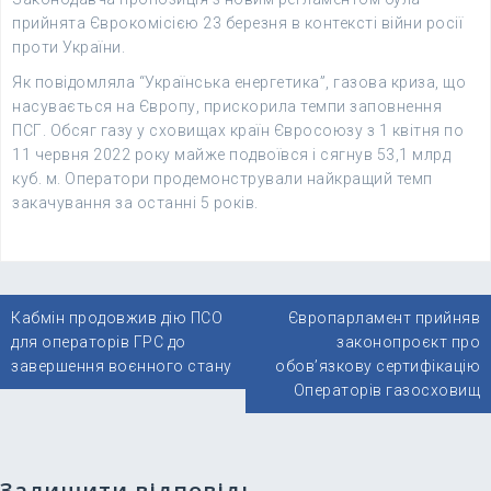
прийнята Єврокомісією 23 березня в контексті війни росії
проти України.
Як повідомляла “Українська енергетика”, газова криза, що
насувається на Європу, прискорила темпи заповнення
ПСГ. Обсяг газу у сховищах країн Євросоюзу з 1 квітня по
11 червня 2022 року майже подвоївся і сягнув 53,1 млрд
куб. м. Оператори продемонстрували найкращий темп
закачування за останні 5 років.
Навігація
Кабмін продовжив дію ПСО
Європарламент прийняв
записів
для операторів ГРС до
законопроєкт про
завершення воєнного стану
обов’язкову сертифікацію
Операторів газосховищ
Залишити відповідь