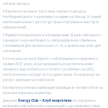
обсягів імпорту;
4.Критичне питання- логістика газового ресурсу.
Необхідний діалог з країнами-сусідами на Заході. В самий
критичний момент доступ до транспортування має бути
забезпечений.
5.Відверта комунікація зі споживачами. В разі найгіршого
сценарію існує необхідність запровадження обмежень
споживання для промисловості та, у крайньому разі, для
населення.
6.Хоча ціни на газ в Європі стабілізувалися порівняно з
піками 2022 року, вони залишаються волатильними і
залежать від глобального попиту (особливо на LNG),
геополітичної ситуації та погодних умов. Конкуренція за
ресурс залишається високою.
Експертна розмова найкращих фахівців в газовій галузі за
лінком в першому коментарі
Дякуємо
Energy Club – Клуб енергетики
за створення
можливостей публічних комунікацій з цієї важливої теми.