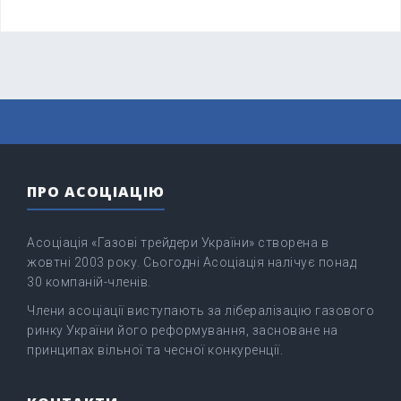
ПРО АСОЦІАЦІЮ
Асоціація «Газові трейдери України» створена в
жовтні 2003 року. Сьогодні Асоціація налічує понад
30 компаній-членів.
Члени асоціації виступають за лібералізацію газового
ринку України його реформування, засноване на
принципах вільної та чесної конкуренції.