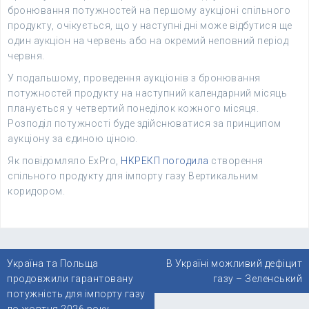
бронювання потужностей на першому аукціоні спільного
продукту, очікується, що у наступні дні може відбутися ще
один аукціон на червень або на окремий неповний період
червня.
У подальшому, проведення аукціонів з бронювання
потужностей продукту на наступний календарний місяць
планується у четвертий понеділок кожного місяця.
Розподіл потужності буде здійснюватися за принципом
аукціону за єдиною ціною.
Як повідомляло ExPro,
НКРЕКП погодила
створення
спільного продукту для імпорту газу Вертикальним
коридором.
Навігація
Україна та Польща
В Україні можливий дефіцит
записів
продовжили гарантовану
газу – Зеленський
потужність для імпорту газу