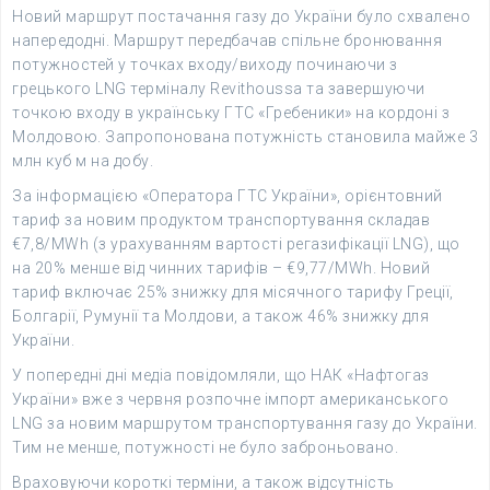
Новий маршрут постачання газу до України було схвалено
напередодні. Маршрут передбачав спільне бронювання
потужностей у точках входу/виходу починаючи з
грецького LNG терміналу Revithoussa та завершуючи
точкою входу в українську ГТС «Гребеники» на кордоні з
Молдовою. Запропонована потужність становила майже 3
млн куб м на добу.
За інформацією «Оператора ГТС України», орієнтовний
тариф за новим продуктом транспортування складав
€7,8/MWh (з урахуванням вартості регазифікації LNG), що
на 20% менше від чинних тарифів – €9,77/MWh. Новий
тариф включає 25% знижку для місячного тарифу Греції,
Болгарії, Румунії та Молдови, а також 46% знижку для
України.
У попередні дні медіа повідомляли, що НАК «Нафтогаз
України» вже з червня розпочне імпорт американського
LNG за новим маршрутом транспортування газу до України.
Тим не менше, потужності не було заброньовано.
Враховуючи короткі терміни, а також відсутність