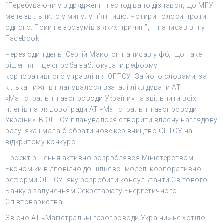
“Перебуваючи у відрядженні несподівано дізнався, що МГУ
мене звільнило у минулу п’ятницю. Чотири голоси проти
одного. Поки не зрозумів з яких причин”, – написав він у
Facebook.
Через один день, Сергій Макогон написав у фб, що таке
рішення – це спроба заблокувати реформу
корпоративного управління ОГТСУ. За його словами, за
кілька тижнів планувалося взагалі ліквідувати АТ
«Магістральні газопроводи України» та звільнити всіх
членів наглядової ради АТ «Магістральні газопроводи
України». В ОГТСУ планувалося створити власну наглядову
раду, яка і мала б обрати нове керівництво ОГТСУ на
відкритому конкурсі.
Проект рішення активно розроблявся Міністерством
Економіки відповідно до цільової моделі корпоративної
реформи ОГТСУ, яку розробили консультанти Світового
Банку з залученням Секретаріату Енергетичного
Співтовариства.
Звісно АТ «Магістральні газопроводи України» не хотіло