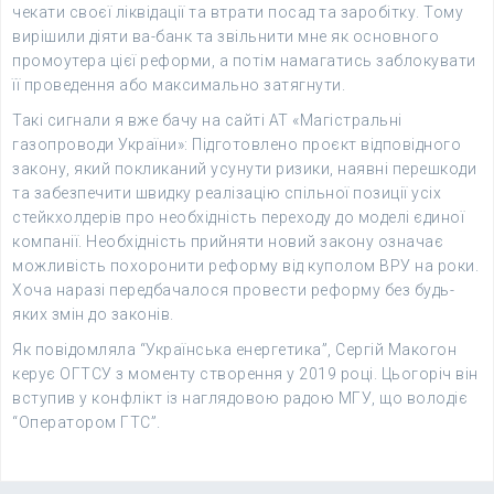
чекати своєї ліквідації та втрати посад та заробітку. Тому
вирішили діяти ва-банк та звільнити мне як основного
промоутера цієї реформи, а потім намагатись заблокувати
її проведення або максимально затягнути.
Такі сигнали я вже бачу на сайті АТ «Магістральні
газопроводи України»: Підготовлено проєкт відповідного
закону, який покликаний усунути ризики, наявні перешкоди
та забезпечити швидку реалізацію спільної позиції усіх
стейкхолдерів про необхідність переходу до моделі єдиної
компанії. Необхідність прийняти новий закону означає
можливість похоронити реформу від куполом ВРУ на роки.
Хоча наразі передбачалося провести реформу без будь-
яких змін до законів.
Як повідомляла “Українська енергетика”, Сергій Макогон
керує ОГТСУ з моменту створення у 2019 році. Цьогоріч він
вступив у конфлікт із наглядовою радою МГУ, що володіє
“Оператором ГТС”.