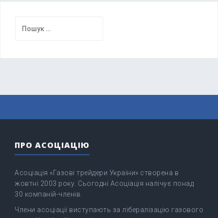
Пошук:
ПРО АСОЦІАЦІЮ
Асоціація «Газові трейдери України» створена в
жовтні 2003 року. Сьогодні Асоціація налічує понад
30 компаній-членів.
Члени асоціації виступають за лібералізацію газового