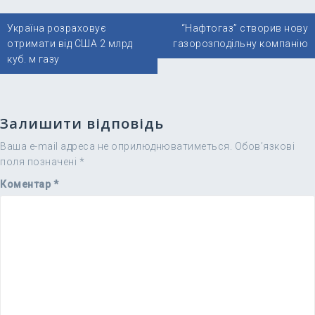
Навігація
Україна розраховує
“Нафтогаз” створив нову
записів
отримати від США 2 млрд
газорозподільну компанію
куб. м газу
Залишити відповідь
Ваша e-mail адреса не оприлюднюватиметься.
Обов’язкові
поля позначені
*
Коментар
*