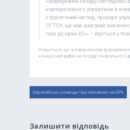
«Формування складу Наглядової р
корпоративного управління в енер
стратегічний нагляд, прозоре упр
ОГТСУ, що має важливе значення 
газу до країн ЄС», – йдеться у по
Очікується, що із завершенням формування
конкурсний відбір на посаду генерального 
Навігація
Європейські сховища газу заповнені на 60%
записів
Залишити відповідь