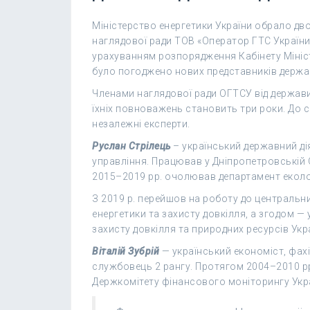
Міністерство енергетики України обрало дв
наглядової ради ТОВ «Оператор ГТС України
урахуванням розпорядження Кабінету Міністр
було погоджено нових представників держа
Членами наглядової ради ОГТСУ від держави 
їхніх повноважень становить три роки. До 
незалежні експерти.
Руслан Стрілець
– український державний дія
управління. Працював у Дніпропетровській 
2015–2019 рр. очолював департамент еколог
З 2019 р. перейшов на роботу до центральни
енергетики та захисту довкілля, а згодом — 
захисту довкілля та природних ресурсів Укр
Віталій Зубрій
— український економіст, фах
службовець 2 рангу. Протягом 2004–2010 р
Держкомітету фінансового моніторингу Укра