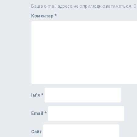
Ваша e-mail адреса не оприлюднюватиметься.
О
Коментар
*
Ім'я
*
Email
*
Сайт