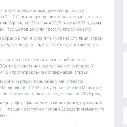
ох нових представників держави до складу
» (ОГТСУ) відповідно до вимог законодавства та з
ів України від 25 червня 2025 року № 607-р, яким
ви. Про це повідомляє пресслужба Міненерго.
обрано Віталія Зубрія та Руслана Стрільця, строк
складу наглядової ради ОГТСУ входять також три
ч, фахівець у сфері екології та публічного
ОДА та регіональних екологічних структурах. У
ії Дніпропетровської облдержадміністрації.
х органів влади: працював у Міністерстві
у Міндовкілля. У 2022 р. був призначений Міністром
аїни. Очолював міністерство до вересня 2024 року.
івець у сфері фінансового моніторингу, державний
р. — перший заступник голови Держдепартаменту та
їни.