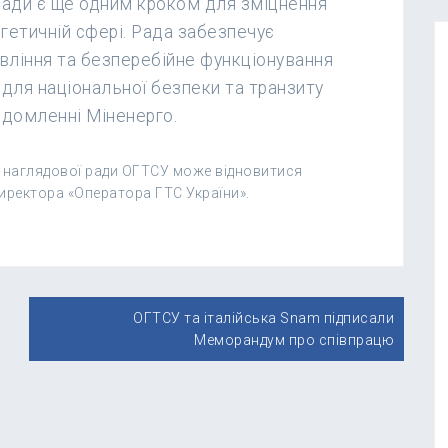
ади є ще одним кроком для зміцнення
гетичній сфері. Рада забезпечує
авління та безперебійне функціонування
для національної безпеки та транзиту
відомленні Міненерго.
 наглядової ради ОГТСУ може відновитися
директора «Оператора ГТС України».
ОГТСУ та італійська Snam підписали
Меморандум про співпрацю