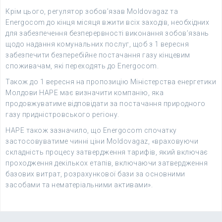
Крім цього, регулятор зобов’язав Moldovagaz та
Energocom до кінця місяця вжити всіх заходів, необхідних
для забезпечення безперервності виконання зобов’язань
щодо надання комунальних послуг, щоб з 1 вересня
забезпечити безперебійне постачання газу кінцевим
споживачам, які переходять до Energocom.
Також до 1 вересня на пропозицію Міністерства енергетики
Молдови НАРЕ має визначити компанію, яка
продовжуватиме відповідати за постачання природного
газу придністровського регіону.
НАРЕ також зазначило, що Energocom спочатку
застосовуватиме чинні ціни Moldovagaz, «враховуючи
складність процесу затвердження тарифів, який включає
проходження декількох етапів, включаючи затвердження
базових витрат, розрахункової бази за основними
засобами та нематеріальними активами».