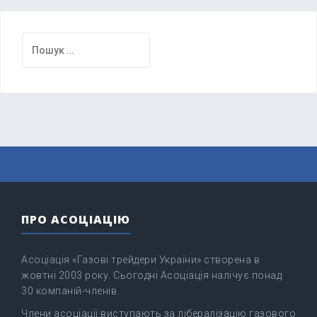
Пошук:
ПРО АСОЦІАЦІЮ
Асоціація «Газові трейдери України» створена в
жовтні 2003 року. Сьогодні Асоціація налічує понад
30 компаній-членів.
Члени асоціації виступають за лібералізацію газового