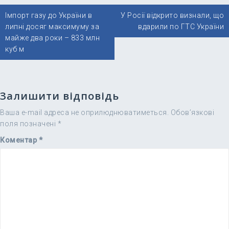
Навігація
Імпорт газу до України в
У Росії відкрито визнали, що
записів
липні досяг максимуму за
вдарили по ГТС України
майже два роки – 833 млн
куб м
Залишити відповідь
Ваша e-mail адреса не оприлюднюватиметься.
Обов’язкові
поля позначені
*
Коментар
*