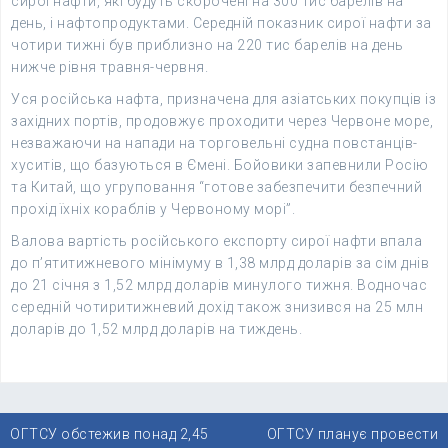
сирої нафти, які будуть скорочені на 300 тис барелів на
день, і нафтопродуктами. Середній показник сирої нафти за
чотири тижні був приблизно на 220 тис барелів на день
нижче рівня травня-червня.
Уся російська нафта, призначена для азіатських покупців із
західних портів, продовжує проходити через Червоне море,
незважаючи на напади на торговельні судна повстанців-
хуситів, що базуються в Ємені. Бойовики запевнили Росію
та Китай, що угруповання “готове забезпечити безпечний
прохід їхніх кораблів у Червоному морі”.
Валова вартість російського експорту сирої нафти впала
до п’ятитижневого мінімуму в 1,38 млрд доларів за сім днів
до 21 січня з 1,52 млрд доларів минулого тижня. Водночас
середній чотиритижневий дохід також знизився на 25 млн
доларів до 1,52 млрд доларів на тиждень.
Навігація
ОГТСУ обстежив понад 2,45
ОГТСУ планує провести