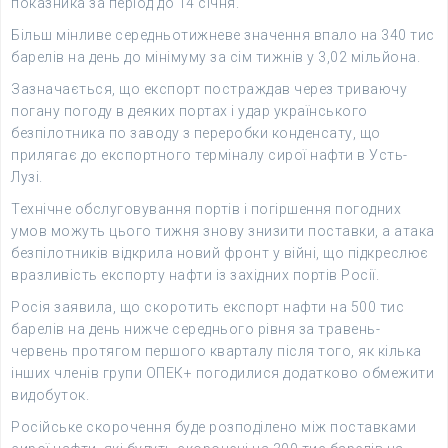
показника за період до 14 січня.
Більш мінливе середньотижневе значення впало на 340 тис
барелів на день до мінімуму за сім тижнів у 3,02 мільйона.
Зазначається, що експорт постраждав через триваючу
погану погоду в деяких портах і удар українського
безпілотника по заводу з переробки конденсату, що
прилягає до експортного терміналу сирої нафти в Усть-
Лузі.
Технічне обслуговування портів і погіршення погодних
умов можуть цього тижня знову знизити поставки, а атака
безпілотників відкрила новий фронт у війні, що підкреслює
вразливість експорту нафти із західних портів Росії.
Росія заявила, що скоротить експорт нафти на 500 тис
барелів на день нижче середнього рівня за травень-
червень протягом першого кварталу після того, як кілька
інших членів групи ОПЕК+ погодилися додатково обмежити
видобуток.
Російське скорочення буде розподілено між поставками