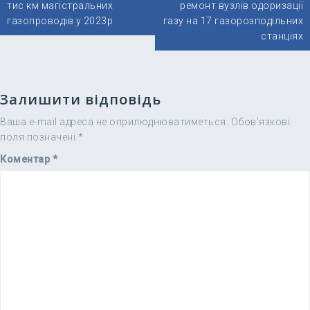
записів
тис км магістральних
ремонт вузлів одоризації
газопроводів у 2023р
газу на 17 газорозподільних
станціях
Залишити відповідь
Ваша e-mail адреса не оприлюднюватиметься.
Обов’язкові
поля позначені
*
Коментар
*