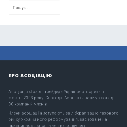
Пошук:
ПРО АСОЦІАЦІЮ
Асоціація «Газові трейдери України» створена в
жовтні 2003 року. Сьогодні Асоціація налічує понад
30 компаній-членів.
Члени асоціації виступають за лібералізацію газового
ринку України його реформування, засноване на
принципах вільної та чесної конкуренції.