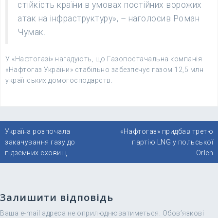
стійкість країни в умовах постійних ворожих
атак на інфраструктуру», – наголосив Роман
Чумак.
У «Нафтогазі» нагадують, що Газопостачальна компанія
«Нафтогаз України» стабільно забезпечує газом 12,5 млн
українських домогосподарств.
Навігація
Україна розпочала
«Нафтогаз» придбав третю
записів
закачування газу до
партію LNG у польської
підземних сховищ
Orlen
Залишити відповідь
Ваша e-mail адреса не оприлюднюватиметься.
Обов’язкові