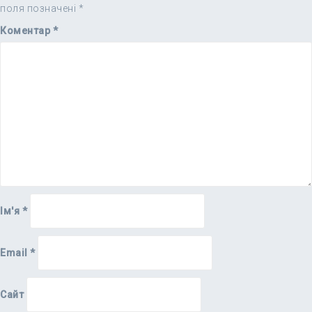
поля позначені
*
Коментар
*
Ім'я
*
Email
*
Сайт