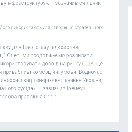
ову інфраструктуру», – зазначив очільник
і. Його використають для створення стратегічного
 газу для Нафтогазу підкреслює
ії Orlen. Ми продовжуємо розвивати
використовувати досвід на ринку США. Це
 привабливі комерційні умови. Водночас
иверсифікації енергопостачання України,
ашого сусіда», – зазначив Іренеуш
голова правління Orlen.