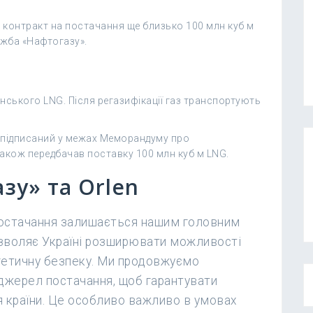
 контракт на постачання ще близько 100 млн куб м
ужба «Нафтогазу».
нського LNG. Після регазифікації газ транспортують
, підписаний у межах Меморандуму про
акож передбачав поставку 100 млн куб м LNG.
зу» та Orlen
постачання залишається нашим головним
дозволяє Україні розширювати можливості
гетичну безпеку. Ми продовжуємо
джерел постачання, щоб гарантувати
ля країни. Це особливо важливо в умовах