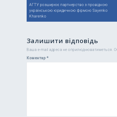
Навігація
АГТУ розширює партнерство з провідною
записів
українською юридичною фірмою Sayenko
Kharenko
Залишити відповідь
Ваша e-mail адреса не оприлюднюватиметься.
О
Коментар
*