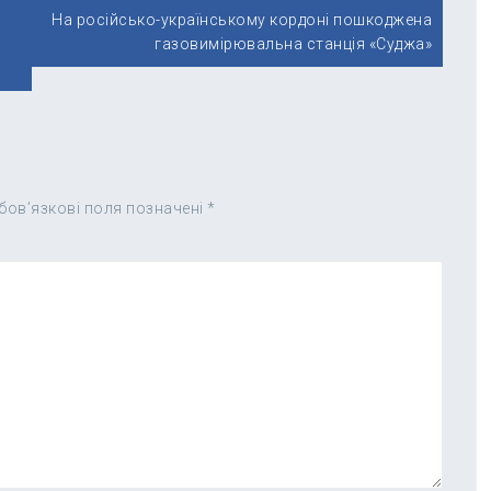
На російсько-українському кордоні пошкоджена
газовимірювальна станція «Суджа»
бов’язкові поля позначені
*