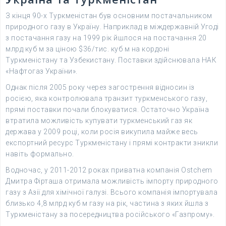
З кінця 90-х Туркменістан був основним постачальником
природного газу в Україну. Наприклад в міждержавній Угоді
з постачання газу на 1999 рік йшлося на постачання 20
млрд куб м за ціною $36/тис. куб м на кордоні
Туркменістану та Узбекистану. Поставки здійснювала НАК
«Нафтогаз України».
Однак після 2005 року через загострення відносин із
росією, яка контролювала транзит туркменського газу,
прямі поставки почали блокуватися. Остаточно Україна
втратила можливість купувати туркменський газ як
держава у 2009 році, коли росія викупила майже весь
експортний ресурс Туркменістану і прямі контракти зникли
навіть формально.
Водночас, у 2011-2012 роках приватна компанія Ostchem
Дмитра Фірташа отримала можливість імпорту природного
газу з Азії для хімічної галузі. Всього компанія імпортувала
близько 4,8 млрд куб м газу на рік, частина з яких йшла з
Туркменістану за посередництва російського «Газпрому».