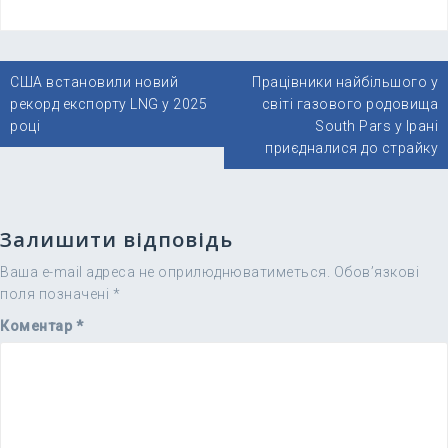
Навігація
США встановили новий
Працівники найбільшого у
записів
рекорд експорту LNG у 2025
світі газового родовища
році
South Pars у Ірані
приєдналися до страйку
Залишити відповідь
Ваша e-mail адреса не оприлюднюватиметься.
Обов’язкові
поля позначені
*
Коментар
*