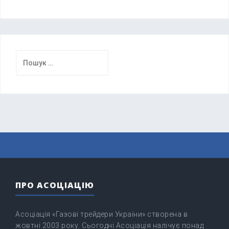
Пошук:
ПРО АСОЦІАЦІЮ
Асоціація «Газові трейдери України» створена в
жовтні 2003 року. Сьогодні Асоціація налічує понад