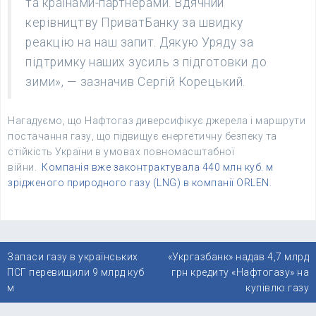
та країнами-партнерами. Вдячний
керівництву ПриватБанку за швидку
реакцію на наш запит. Дякую Уряду за
підтримку наших зусиль з підготовки до
зими», — зазначив Сергій Корецький.
Нагадуємо, що Нафтогаз диверсифікує джерела і маршрути
постачання газу, що підвищує енергетичну безпеку та
стійкість України в умовах повномасштабної
війни.
Компанія вже законтрактувала 440 млн куб. м
зрідженого природного газу (LNG) в компанії ORLEN
.
Навігація
Запаси газу в українських
«Укргазбанк» надав 4,7 млрд
записів
ПСГ перевищили 9 млрд куб
грн кредиту «Нафтогазу» на
м
купівлю газу