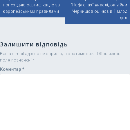
записів
попередню сертифікацію за
“Нафтогаз” внаслідок війни
європейськими правилами
Чернишов оцінює в 1 млрд
дол
Залишити відповідь
Ваша e-mail адреса не оприлюднюватиметься.
Обов’язкові
поля позначені
*
Коментар
*