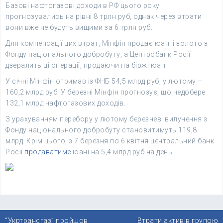
Базові нафтогазові доходи в РФ цього року
прогнозувались на рівні 8 трлн руб, однак через втрати
вони вже не будуть вищими за 6 трлн руб.
Для компенсації цих втрат, Мінфін продає юані і золото з
Фонду національного добробуту, а Центробанк Росії
дзералить ці операції, продаючи на біржі юані.
У січні Мінфін отримав із ФНБ 54,5 млрд руб, у лютому –
160,2 млрд руб. У березні Мінфін прогнозує, що недобере
132,1 млрд нафтогазових доходів.
З урахуванням перебору у лютому березневі вилучення з
Фонду національного добробуту становитимуть 119,8
млрд. Крім цього, з 7 березня по 6 квітня центральний банк
Росії
продаватиме
юані на 5,4 млрд руб на день.
Навігація
“Укртрансгаз” пройшов
Втрати активів групою