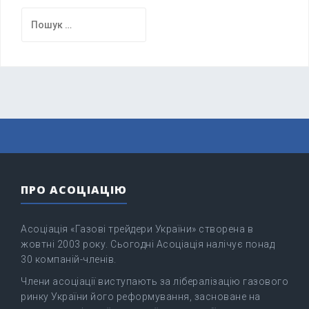
Пошук:
ПРО АСОЦІАЦІЮ
Асоціація «Газові трейдери України» створена в
жовтні 2003 року. Сьогодні Асоціація налічує понад
30 компаній-членів.
Члени асоціації виступають за лібералізацію газового
ринку України його реформування, засноване на