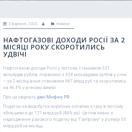
3 Березня, 2023
Новини
НАФТОГАЗОВІ ДОХОДИ РОСІЇ ЗА 2
МІСЯЦІ РОКУ СКОРОТИЛИСЬ
УДВІЧІ
Нафтогазові доходи Росії у лютому становили 521
мільярдів рублів, порівняно з 424 мільярдами рублів у січні
– за 2 місяці вони становили 947 млрд руб та скоротились
на 46,4% у річному вимірі.
Про це свідчать
дані Мінфіну РФ.
Податок на видобуток корисних копалин з газу в лютому
збільшився до 121 млрд руб (86% рр). Це пов’язано з
надходження разового податку від “Газпрому” у розмірі 50
млрд руб на місяць.