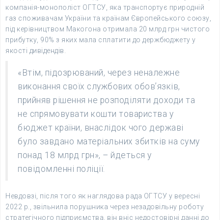
компанія-монополіст ОГТСУ, яка транспортує природній
газ споживачам України та країнам Європейського союзу,
під керівництвом Макогона отримала 20 млрд грн чистого
прибутку, 90% з яких мала сплатити до держбюджету у
якості дивідендів.
«Втім, підозрюваний, через неналежне
виконання своїх службових обов’язків,
прийняв рішення не розподіляти доходи та
не спрямовувати кошти товариства у
бюджет країни, внаслідок чого державі
було завдано матеріальних збитків на суму
понад 18 млрд грн», – йдеться у
повідомленні поліції.
Невдовзі, після того як наглядова рада ОГТСУ у вересні
2022 р., звільнила порушника через незадовільну роботу
стратегічного підприємства, він вніс недостовірні данні до