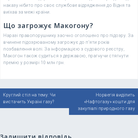
наказу нібито про своє службове відрядження до Відня та
виїхав за межі країни.
Що загрожує Макогону?
Наразі правопорушнику заочно оголошено про підозру. За
вчинене підозрюваному загрожує до п’яти років
позбавлення волі. За інформацією з судового реєстру,
Макогон також судиться з державою, прагнучи стягнути
премію у розмірі 10 млн грн.
Навігація
Круглий стіл на тему: Чи
Норвегія виділить
записів
вистачить Україні газу?
«Нафтогазу» кошти для
закупівлі природного газу
Залишити відповідь