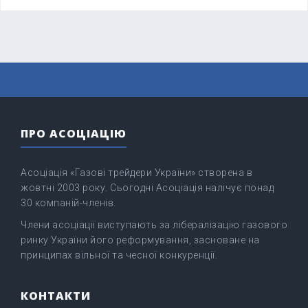
ПРО АСОЦІАЦІЮ
Асоціація «Газові трейдери України» створена в
жовтні 2003 року. Сьогодні Асоціація налічує понад
30 компаній-членів.
Члени асоціації виступають за лібералізацію газового
ринку України його реформування, засноване на
принципах вільної та чесної конкуренції.
КОНТАКТИ