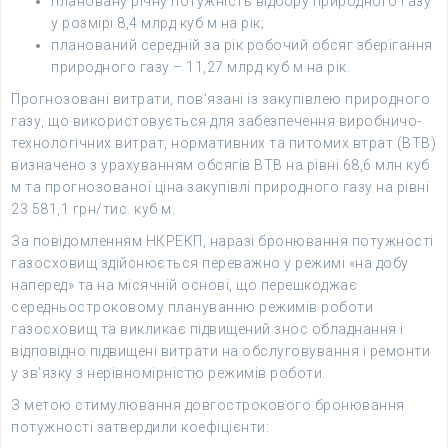
плановану річну потужність відбору природного газу
у розмірі 8,4 млрд куб м на рік;
планований середній за рік робочий обсяг зберігання
природного газу – 11,27 млрд куб м на рік.
Прогнозовані витрати, пов’язані із закупівлею природного
газу, що використовується для забезпечення виробничо-
технологічних витрат, нормативних та питомих втрат (ВТВ)
визначено з урахуванням обсягів ВТВ на рівні 68,6 млн куб
м та прогнозованої ціна закупівлі природного газу на рівні
23 581,1 грн/тис. куб м.
За повідомленням НКРЕКП, наразі бронювання потужності
газосховищ здійснюється переважно у режимі «на добу
наперед» та на місячній основі, що перешкоджає
середньостроковому плануванню режимів роботи
газосховищ та викликає підвищений знос обладнання і
відповідно підвищені витрати на обслуговування і ремонти
у зв’язку з нерівномірністю режимів роботи.
З метою стимулювання довгострокового бронювання
потужності затвердили коефіцієнти: