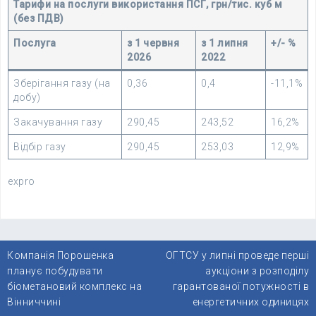
Тарифи на послуги використання ПСГ, грн/тис. куб м
(без ПДВ)
Послуга
з 1 червня
з 1 липня
+/- %
2026
2022
Зберігання газу (на
0,36
0,4
-11,1%
добу)
Закачування газу
290,45
243,52
16,2%
Відбір газу
290,45
253,03
12,9%
expro
Навігація
Компанія Порошенка
ОГТСУ у липні проведе перші
записів
планує побудувати
аукціони з розподілу
біометановий комплекс на
гарантованої потужності в
Вінниччині
енергетичних одиницях