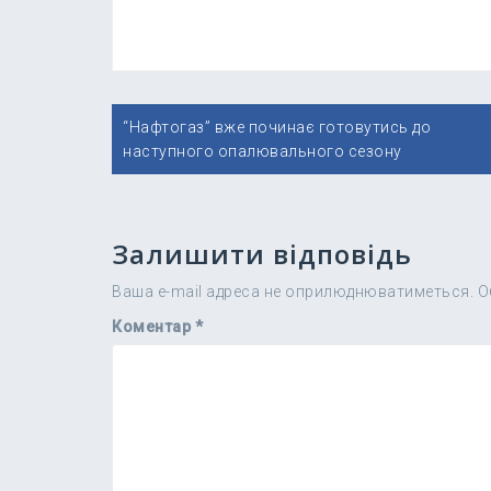
Навігація
“Нафтогаз” вже починає готовутись до
записів
наступного опалювального сезону
Залишити відповідь
Ваша e-mail адреса не оприлюднюватиметься.
О
Коментар
*