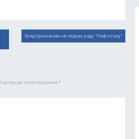
Уряд призначив наглядову раду “Нафтогазу”
бов’язкові поля позначені
*