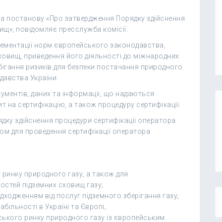
ла постанову «Про затвердження Порядку здійснення
ищ», повідомляє пресслужба комісії.
ементації норм європейського законодавства,
ховищ, приведення його діяльності до міжнародних
ігання ризиків для безпеки постачання природного
давства України.
кументів, даних та інформації, що надаються
 на сертифікацію, а також процедуру сертифікації.
дку здійснення процедури сертифікації оператора
ом для проведення сертифікації оператора
 ринку природного газу, а також для
стей підземних сховищ газу;
ходженням від послуг підземного зберігання газу;
ільності в Україні та Європі;
нського ринку природного газу із європейським.