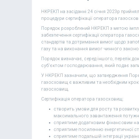
НКРЕКП на засіданні 24 січня 2023р прийня
процедури сертифікації оператора газосхов
Порядок розроблений НКРЕКП з метою імпл
забезпечення сертифікації оператора газос
стандартів та дотримання вимог щодо запоб
газу та на виконання вимог чинного законо
Порядок визначає, серед іншого, перелік до
суб’єктом господарювання, який подає запит
У НКРЕКП зазначили, що затвердження Поря
газосховищ є важливим та необхідним крок
газосховищ.
Сертифікація оператора газосховищ:
створить умови для росту та розвитку
максимального завантаження потужно
сприятиме додатковим фінансовим над
сприятиме посиленню енергетичної стаб
сприятиме подальшій інтеграції украї