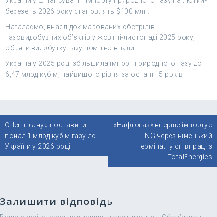
України у фінансуванні імпорту природного газу на лютий-
березень 2026 року становлять $100 млн.
Нагадаємо, внаслідок масованих обстрілів
газовидобувних об’єктів у жовтні-листопаді 2025 року,
обсяги видобутку газу помітно впали.
Україна у 2025 році збільшила імпорт природного газу до
6,47 млрд куб м, найвищого рівня за останні 5 років.
Навігація
Orlen планує поставити
«Нафтогаз» вперше імпортує
записів
понад 1 млрд куб м газу до
LNG через німецький
України у 2026 році
термінал у співпраці з
TotalEnergies
Залишити відповідь