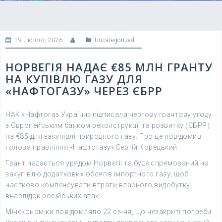
19 Лютого, 2026
Uncategorized
НОРВЕГІЯ НАДАЄ €85 МЛН ГРАНТУ
НА КУПІВЛЮ ГАЗУ ДЛЯ
«НАФТОГАЗУ» ЧЕРЕЗ ЄБРР
НАК «Нафтогаз України» підписала чергову грантову угоду
з Європейським банком реконструкції та розвитку (ЄБРР)
на €85 для закупівлі природного газу. Про це повідомив
голова правління «Нафтогазу» Сергій Корецький.
Грант надається урядом Норвегії та буде спрямований на
закупівлю додаткових обсягів імпортного газу, щоб
частково компенсувати втрати власного видобутку
внаслідок російських атак.
Мінекономіки повідомляло 22 січня, що незакриті потреби