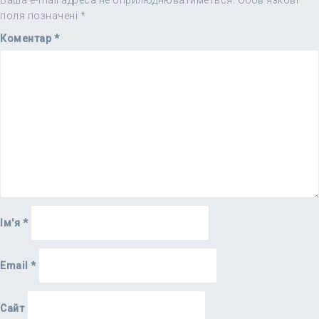
Ваша e-mail адреса не оприлюднюватиметься.
Обов’язкові
поля позначені
*
Коментар
*
Ім'я
*
Email
*
Сайт