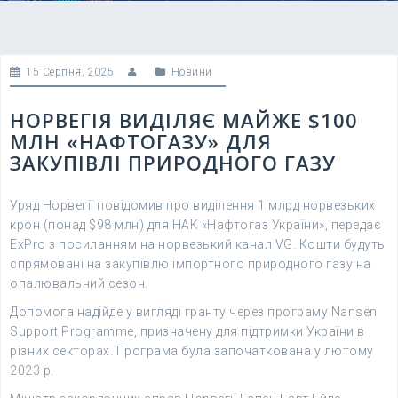
15 Серпня, 2025
Новини
НОРВЕГІЯ ВИДІЛЯЄ МАЙЖЕ $100
МЛН «НАФТОГАЗУ» ДЛЯ
ЗАКУПІВЛІ ПРИРОДНОГО ГАЗУ
Уряд Норвегії повідомив про виділення 1 млрд норвезьких
крон (понад $98 млн) для НАК «Нафтогаз України», передає
ExPro з посиланням на норвезький канал VG. Кошти будуть
спрямовані на закупівлю імпортного природного газу на
опалювальний сезон.
Допомога надійде у вигляді гранту через програму Nansen
Support Programme, призначену для підтримки України в
різних секторах. Програма була започаткована у лютому
2023 р.