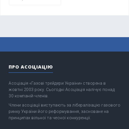
ПРО АСОЦІАЦІЮ
Асоціація «Газові трейдери України» створена в
жовтні 2003 року. Сьогодні Асоціація налічує понад
30 компаній-членів.
Члени асоціації виступають за лібералізацію газового
ринку України його реформування, засноване на
принципах вільної та чесної конкуренції.