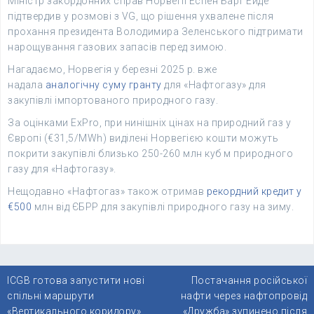
Міністр закордонних справ Норвегії Еспен Барт Ейде
підтвердив у розмові з VG, що рішення ухвалене після
прохання президента Володимира Зеленського підтримати
нарощування газових запасів перед зимою.
Нагадаємо, Норвегія у березні 2025 р. вже
надала
аналогічну суму гранту
для «Нафтогазу» для
закупівлі імпортованого природного газу.
За оцінками ExPro, при нинішніх цінах на природний газ у
Європі (€31,5/MWh) виділені Норвегією кошти можуть
покрити закупівлі близько 250-260 млн куб м природного
газу для «Нафтогазу».
Нещодавно «Нафтогаз» також отримав
рекордний кредит у
€500
млн від ЄБРР для закупівлі природного газу на зиму.
Навігація
ICGB готова запустити нові
Постачання російської
записів
спільні маршрути
нафти через нафтопровід
«Вертикального коридору»
«Дружба» зупинено після