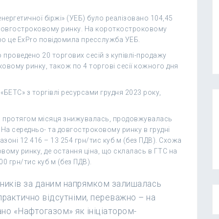
енергетичної біржі» (УЕБ) було реалізовано 104,45
а довгостроковому ринку. На короткостроковому
Про це ExPro повідомила пресслужба УЕБ.
 проведено 20 торгових сесій з купівлі-продажу
овому ринку, також по 4 торгові сесії кожного дня
«БЕТС» з торгівлі ресурсами грудня 2023 року,
аз протягом місяця знижувалась, продовжувалась
. На середньо- та довгостроковому ринку в грудні
азоні 12 416 – 13 254 грн/тис куб м (без ПДВ). Схожа
вому ринку, де остання ціна, що склалась в ГТС на
 грн/тис куб м (без ПДВ).
сників за даним напрямком залишалась
практично відсутніми, переважно – на
но «Нафтогазом» як ініціатором-