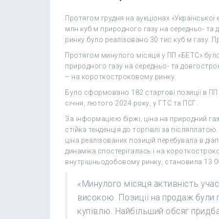
Протягом грудня на аукціонах «Української 
млн куб м природного газу на середньо- т
ринку було реалізовано 30 тис куб м газу. 
Протягом минулого місяця у ПП «БЕТС» було
природного газу на середньо- та довгострок
– на короткостроковому ринку.
Було сформовано 182 стартові позиції в ПП 
січня, лютого 2024 року, у ГТС та ПСГ.
За інформацією біржі, ціна на природний г
стійка тенденція до торгівлі за післяплатою
ціна реалізованих позицій перебувала в діап
динаміка спостерігалась і на короткостроко
внутрішньодобовому ринку, становила 13 000
«Минулого місяця активність уча
високою. Позиції на продаж були 
купівлю. Найбільший обсяг придба