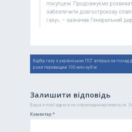
покупцем. Продовжуємо розвивати
забезпечити довгострокову співп
газу», – зазначив Генеральний д
Навігація
Відбір газу з українських ПСГ вперше за понад 
записів
роки перевищив 100 млн куб м
Залишити відповідь
Ваша e-mail адреса не оприлюднюватиметься.
О
Коментар
*