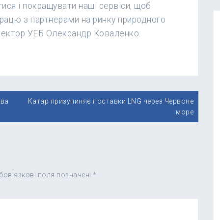
ся і покращувати наші сервіси, щоб
рацю з партнерами на ринку природного
иректор УЕБ Олександр Коваленко.
два
Катар призупиняє поставки LNG через Червоне
море
бов’язкові поля позначені
*