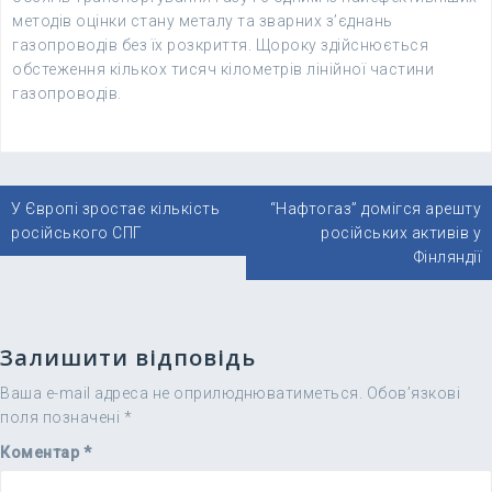
методів оцінки стану металу та зварних з’єднань
газопроводів без їх розкриття. Щороку здійснюється
обстеження кількох тисяч кілометрів лінійної частини
газопроводів.
Навігація
У Європі зростає кількість
“Нафтогаз” домігся арешту
записів
російського СПГ
російських активів у
Фінляндії
Залишити відповідь
Ваша e-mail адреса не оприлюднюватиметься.
Обов’язкові
поля позначені
*
Коментар
*