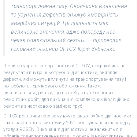
транспортування газу. Своєчасне виявлення
та усунення дефектів знижує ймовірність
аварійних ситуацій. Ця діяльність має
величезне значення, адже попереду нас
чекає опалювальний сезон», — підкреслив
головний інженер ОГТСУ Юрій Зябченко.
Щорічно управління діагностики ОГТСУ, спираючись на
результати внутрішньотрубної діагностики, виявляє
дефекти, які можуть вплинути на транспортування газу і
потребують термінового обстеження. Також
визначаються ділянки, що потребують термінових
ремонтних робіт, для виконання комплексних ізоляційних
ремонтів з частковою заміною труб.
ОГТСУ розпочав програму внутрішньотрубної діагностики
газотранспортної системи у 2021 році, уклавши відповідну
угоду з ROSEN. Виконання діагностики не залежить від
обсягів транспортування газу і є одним із найефективніших