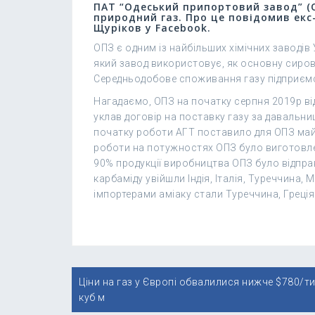
ПАТ “Одеський припортовий завод” (О
природний газ. Про це повідомив екс
Щуріков у Facebook.
ОПЗ є одним із найбільших хімічних заводів
який завод використовує, як основну сиров
Середньодобове споживання газу підприємс
Нагадаємо, ОПЗ на початку серпня 2019р від
уклав договір на поставку газу за давальни
початку роботи АГТ поставило для ОПЗ майж
роботи на потужностях ОПЗ було виготовлено
90% продукції виробництва ОПЗ було відпра
карбаміду увійшли Індія, Італія, Туреччина,
імпортерами аміаку стали Туреччина, Греція
Навігація
Ціни на газ у Європі обвалилися нижче $780/т
записів
куб м