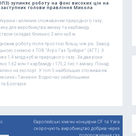
ПЗ) зупиняє роботу на фоні високих цін на
-заступник голови правління Микола
 України і великим споживачем природного газу,
ину для виробництва аміаку та карбаміду.
твом складає близько 2 млн куб м.
новив роботу після простою більш, ніж рік. Завод
цькою схемою з ТОВ “Агро Газ Трейдінг” (АГТ). З
е 1,4 млрд куб м природного газу. За два роки
 1,62 млн т карбаміду і 175,2 тис т аміаку. Понад
влено на експорт. У топ-5 найбільших споживачів
 Мексика і Танзанія. Водночас найбільшими
 та Болгарія.
ис
Європейські хімічні концерни CF та Yara
скорочують виробництво добрив через
подорожчання газ