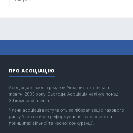
ПРО АСОЦІАЦІЮ
Асоціація «Газові трейдери України» створена в
жовтні 2003 року. Сьогодні Асоціація налічує понад
30 компаній-членів.
Члени асоціації виступають за лібералізацію газового
ринку України його реформування, засноване на
принципах вільної та чесної конкуренції.