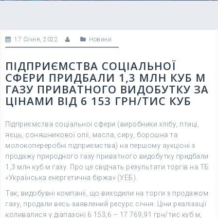
17 Січня, 2022
Новини
ПІДПРИЄМСТВА СОЦІАЛЬНОЇ
СФЕРИ ПРИДБАЛИ 1,3 МЛН КУБ М
ГАЗУ ПРИВАТНОГО ВИДОБУТКУ ЗА
ЦІНАМИ ВІД 6 153 ГРН/ТИС КУБ
Підприємства соціальної сфери (виробники хлібу, птиці,
яєць, соняшникової олії, масла, сиру, борошна та
молокопереробні підприємства) на першому аукціоні з
продажу природного газу приватного видобутку придбали
1,3 млн куб м газу. Про це свідчать результати торгів на ТБ
«Українська енергетична біржа» (УЕБ).
Так, видобувні компанії, що виходили на торги з продажом
газу, продали весь заявлений ресурс січня. Ціни реалізації
коливалися у діапазоні 6 153,6 – 17 769,91 грн/тис куб м,