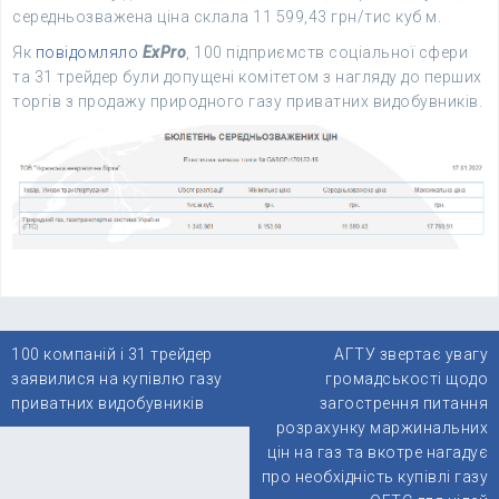
середньозважена ціна склала 11 599,43 грн/тис куб м.
Як
повідомляло
ExPro
, 100 підприємств соціальної сфери
та 31 трейдер були допущені комітетом з нагляду до перших
торгів з продажу природного газу приватних видобувників.
Навігація
100 компаній і 31 трейдер
АГТУ звертає увагу
записів
заявилися на купівлю газу
громадськості щодо
приватних видобувників
загострення питання
розрахунку маржинальних
цін на газ та вкотре нагадує
про необхідність купівлі газу