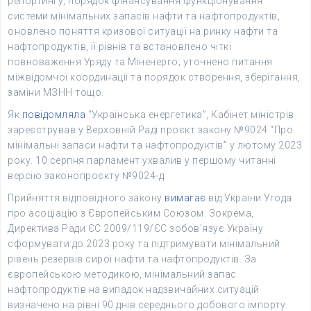
репортингу, порядок фінансування функціонування
системи мінімальних запасів нафти та нафтопродуктів,
оновлено поняття кризової ситуації на ринку нафти та
нафтопродуктів, її рівнів та встановлено чіткі
повноваження Уряду та Міненерго; уточнено питання
міжвідомчої координації та порядок створення, зберігання,
заміни МЗНН тощо.
Як
повідомляла
“Українська енергетика”, Кабінет міністрів
зареєстрував у Верховній Раді проєкт закону №9024 “Про
мінімальні запаси нафти та нафтопродуктів” у лютому 2023
року. 10 серпня парламент ухвалив у першому читанні
версію законопроєкту №9024-д.
Прийняття відповідного закону
вимагає
від України Угода
про асоціацію з Європейським Союзом. Зокрема,
Директива Ради ЄС 2009/119/ЄС зобов’язує Україну
сформувати до 2023 року та підтримувати мінімальний
рівень резервів сирої нафти та нафтопродуктів. За
європейською методикою, мінімальний запас
нафтопродуктів на випадок надзвичайних ситуацій
визначено на рівні 90 днів середнього добового імпорту.