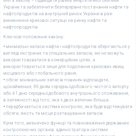
Мета закону – підвищити рівень енергетичної безпеки
України та забезпечити безперервне постачання нафти та
нафтопродуктів на внутрішній ринок України в разі
виникнення кризової ситуації на ринку нафти та
нафтопродуктів.
Ключові положення закону:
•
мінімальні запаси нафти і нафтопродуктів зберігаються у
вигляді екстрених та спеціальних запасів, які не можуть
використовуватися в комерційних цілях, а
використовуються лише для подолання кризових явищ
місцевого або глобального рівня;
•
обсяг мінімальних запасів повинен відповідати,
щонайменше, 90 дням середньодобового чистого імпорту
або 61 дню середньодобового внутрішнього споживання,
в залежності від того, яка з двох величин більша;
•
передбачається система контролю, яка буде відстежувати
обсяги, якість та місця розташування запасів.
Крім того, визначено функції та повноваження державних
контролюючих органів, адміністратора системи