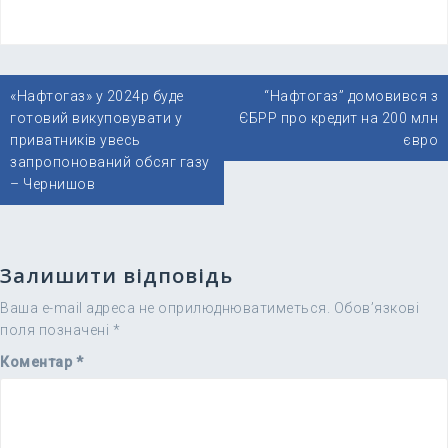
Навігація
«Нафтогаз» у 2024р буде
“Нафтогаз” домовився з
записів
готовий викуповувати у
ЄБРР про кредит на 200 млн
приватників увесь
євро
запропонований обсяг газу
– Чернишов
Залишити відповідь
Ваша e-mail адреса не оприлюднюватиметься.
Обов’язкові
поля позначені
*
Коментар
*