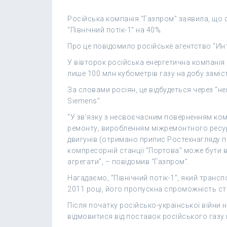
Російська компанія “Газпром” заявила, що
“Північний потік-1” на 40%.
Про це повідомило російське агентство “Ин
У вівторок російська енергетична компані
лише 100 млн кубометрів газу на добу заміс
За словами росіян, це відбудеться через “
Siemens”.
“У зв’язку з несвоєчасним поверненням ком
ремонту, виробленням міжремонтного ресу
двигунів (отримано припис Ростехнагляду п
компресорній станції “Портова” може бути 
агрегати”, – повідомив “Газпром”.
Нагадаємо, “Північний потік-1”, який трансп
2011 році, його пропускна спроможність ста
Після початку російсько-української війни 
відмовитися від поставок російського газу 