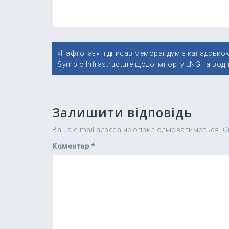
Навігація
«Нафтогаз» підписав меморандум з канадсько
записів
Symbio Infrastructure щодо імпорту LNG та вод
Залишити відповідь
Ваша e-mail адреса не оприлюднюватиметься.
О
Коментар
*