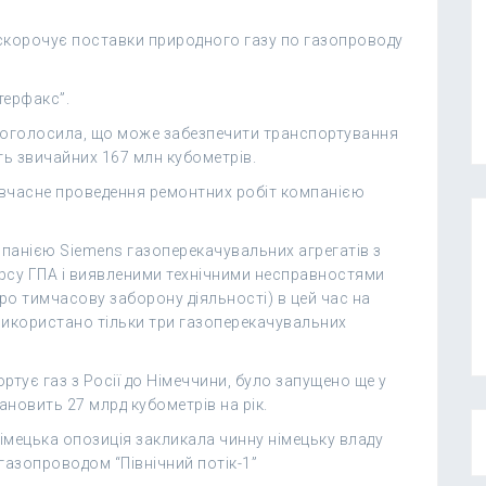
 скорочує поставки природного газу по газопроводу
терфакс”.
я оголосила, що може забезпечити транспортування
ть звичайних 167 млн кубометрів.
невчасне проведення ремонтних робіт компанією
панією Siemens газоперекачувальних агрегатів з
рсу ГПА і виявленими технічними несправностями
ро тимчасову заборону діяльності) в цей час на
використано тільки три газоперекачувальних
ортує газ з Росії до Німеччини, було запущено ще у
новить 27 млрд кубометрів на рік.
німецька опозиція закликала чинну німецьку владу
газопроводом “Північний потік-1”