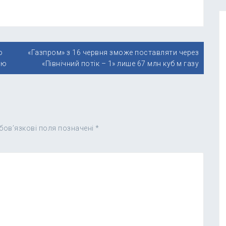
ю
«Газпром» з 16 червня зможе поставляти через
ню
«Північний потік – 1» лише 67 млн куб м газу
бов’язкові поля позначені
*