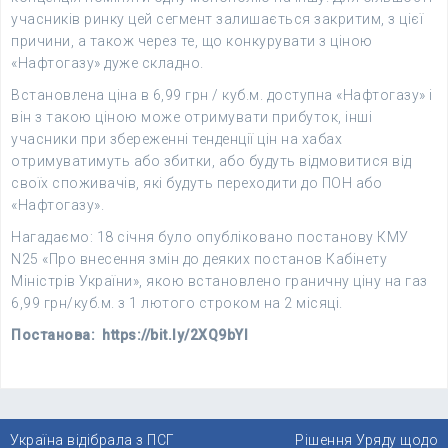
учасників ринку цей сегмент залишається закритим, з цієї
причини, а також через те, що конкурувати з ціною
«Нафтогазу» дуже складно.
Встановлена ​​ціна в 6,99 грн / куб.м. доступна «Нафтогазу» і
він з такою ціною може отримувати прибуток, інші
учасники при збереженні тенденції цін на хабах
отримуватимуть або збитки, або будуть відмовитися від
своїх споживачів, які будуть переходити до ПОН або
«Нафтогазу».
Нагадаємо: 18 січня було опубліковано постанову КМУ
N25 «Про внесення змін до деяких постанов Кабінету
Міністрів України», якою встановлено граничну ціну на газ
6,99 грн/куб.м. з 1 лютого строком на 2 місяці.
Постанова: https://bit.ly/2XQ9bYl
Навігація
Україна відібрала з ПСГ
Рішення Уряду щодо