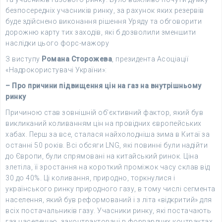
безпосередніх учасників ринку, за рахунок яких резервів
буде здійснено виконання рішення Уряду та обговорити
дорожню карту тих заходів, які б дозволили зменшити
наслідки цього форс-мажору
З виступу
Романа Сторожева
, президента Асоціації
«Надрокористувачі України»:
– Про причини підвищення цін на газ на внутрішньому
ринку
Причиною став зовнішній об’єктивний фактор, який був
викликаний коливанням цін на провідних європейських
хабах. Перш за все, сталася найхолодніша зима в Китаї за
останні 50 років. Всі обсяги LNG, які повинні були надійти
до Європи, були спрямовані на китайський ринок. Ціна
злетіла, її зростання на короткий проміжок часу склав від
30 до 40%. Ці коливання, природно, торкнулися і
українського ринку природного газу, в тому числі сегмента
населення, який був реформований і з літа «відкритий» для
всіх постачальників газу. Учасники ринку, які постачають
газ населенню, законтрактовані в форвардних контрактах