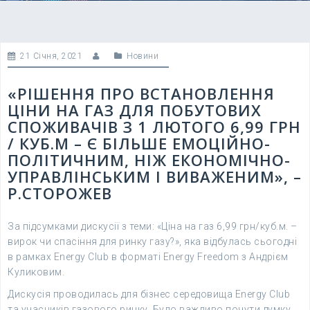
21 Січня, 2021
Новини
«РІШЕННЯ ПРО ВСТАНОВЛЕННЯ
ЦІНИ НА ГАЗ ДЛЯ ПОБУТОВИХ
СПОЖИВАЧІВ З 1 ЛЮТОГО 6,99 ГРН
/ КУБ.М – Є БІЛЬШЕ ЕМОЦІЙНО-
ПОЛІТИЧНИМ, НІЖ ЕКОНОМІЧНО-
УПРАВЛІНСЬКИМ І ВИВАЖЕНИМ», –
Р.СТОРОЖЕВ
За підсумками дискусії з теми: «Ціна на газ 6,99 грн/куб.м. –
вирок чи спасіння для ринку газу?», яка відбулась сьогодні
в рамках Energy Club в форматі Energy Freedom з Андрієм
Куликовим.
Дискусія проводилась для бізнес середовища Energy Club
та учасників газового ринку. Було важливо почути думку