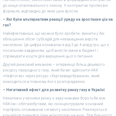
до кінця опалювального сезону. У контрактах прописані
формули, відповідно до яких ціна зросла.
– Які були альтернативи реакції уряду на зростання цін на
газ?
Найефективніше, що можна було зробити, змінити у бік
збільшення обсяг субсидій для незахищених верств
населення. Ця цифра коливалася від 3 до 4 млрд грн, що є
посильним завданням, щоб внести зміни в бюджет і
спрямувати кошти для вирішення цього питання.
Другий ринковий механізм – інтервенції більш дешевого
ресурсу природного газу, який би міг здійснити НАК
«Нафтогаз» через ресурс «Укргазвидобування», який
знаходиться в повному його розпорядженні.
– Негативний ефект для розвитку ринку газу в Україні
Незалежні учасники ринку є заручниками боротьби між
НАКом і облгаззбутами, які сконцентрували основний
портфель споживачів сегменту населення. Реалізується
концепція поміняти одну монополію на іншу. Для більшості