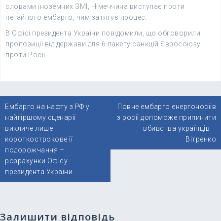
словами іноземних ЗМІ, Німеччина виступає проти
негайного ембарго, чим затягує процес.
В Офісі президента України повідомили, що обговорили
пропозиції від держави для 6 пакету санкцій Євросоюзу
проти Росії.
Навігація
Ембарго на нафту з РФ у
Повне ембарго енергоносіїв
записів
найгіршому сценарії
з росії допоможе припинити
викличе лише
вбивства українців –
короткострокове її
Вітренко
подорожчання –
розрахунки Офісу
президента України
Залишити відповідь