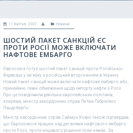
11 Квітня, 2022
Новини
ШОСТИЙ ПАКЕТ САНКЦІЙ ЄС
ПРОТИ РОСІЇ МОЖЕ ВКЛЮЧАТИ
НАФТОВЕ ЕМБАРГО
Євросоюз готує шостий пакет санкцій проти Російської
Федерації у зв’язку з російський вторгненням в Україну.
Новий пакет санкцій може включати нафтове ембарго або,
принаймні, певні обмеження щодо імпорту нафти з Росії.
Про це повідомили декілька європейських політиків,
зокрема, міністр закордонних справ Литви Ґабріелюс
Ландсберґіс.
Міністр закордонних справ Саймон Ковні також підтвердив,
що Єврокомісія працює над деталями нафтового ембарго
проти Росії, проте кінцевого рішення поки немає. За