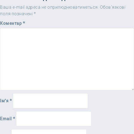
Ваша e-mail адреса не оприлюднюватиметься.
Обов’язкові
поля позначені
*
Коментар
*
Ім'я
*
Email
*