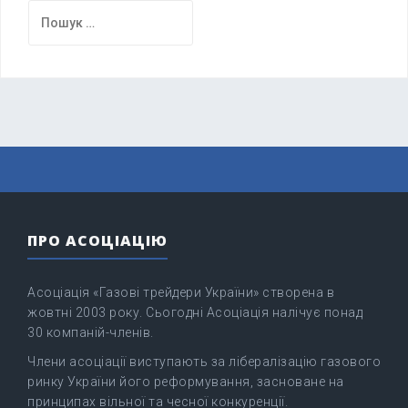
Пошук:
ПРО АСОЦІАЦІЮ
Асоціація «Газові трейдери України» створена в
жовтні 2003 року. Сьогодні Асоціація налічує понад
30 компаній-членів.
Члени асоціації виступають за лібералізацію газового
ринку України його реформування, засноване на
принципах вільної та чесної конкуренції.