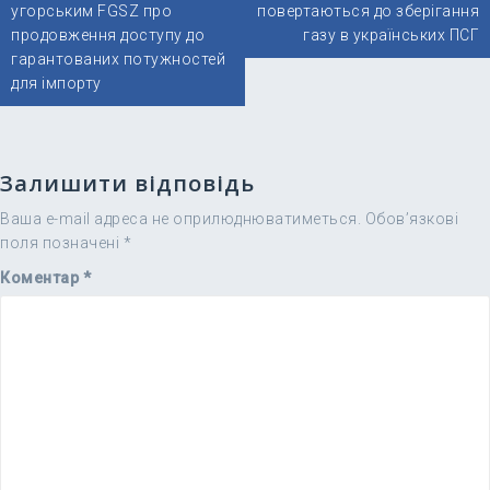
записів
угорським FGSZ про
повертаються до зберігання
продовження доступу до
газу в українських ПСГ
гарантованих потужностей
для імпорту
Залишити відповідь
Ваша e-mail адреса не оприлюднюватиметься.
Обов’язкові
поля позначені
*
Коментар
*