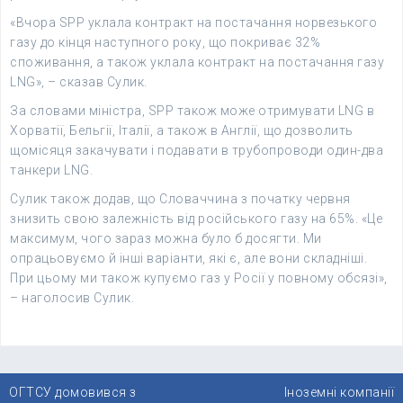
«Вчора SPP уклала контракт на постачання норвезького
газу до кінця наступного року, що покриває 32%
споживання, а також уклала контракт на постачання газу
LNG», – сказав Сулик.
За словами міністра, SPP також може отримувати LNG в
Хорватії, Бельгії, Італії, а також в Англії, що дозволить
щомісяця закачувати і подавати в трубопроводи один-два
танкери LNG.
Сулик також додав, що Словаччина з початку червня
знизить свою залежність від російського газу на 65%. «Це
максимум, чого зараз можна було б досягти. Ми
опрацьовуємо й інші варіанти, які є, але вони складніші.
При цьому ми також купуємо газ у Росії у повному обсязі»,
– наголосив Сулик.
Навігація
ОГТСУ домовився з
Іноземні компанії