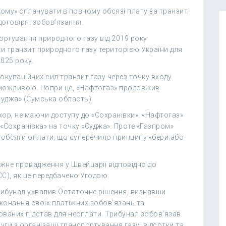
ому» сплачувати в повному обсязі плату за транзит
оговірні зобов’язання.
ортування природного газу від 2019 року
и транзит природного газу територією України для
2025 року.
 окупаційних сил транзит газу через точку входу
еможливою. Попри це, «Нафтогаз» продовжив
Суджа» (Сумська область).
ор, не маючи доступу до «Сохранівки». «Нафтогаз»
«Сохранівка» на точку «Суджа». Проте «Газпром»
 обсяги оплати, що суперечило принципу «бери або
ажне провадження у Швейцарії відповідно до
C), як це передбачено Угодою.
рибунал ухвалив Остаточне рішення, визнавши
конання своїх платіжних зобов’язань та
ованих підстав для несплати. Трибунал зобов’язав
ги з організації транспортування газу, відсотки та