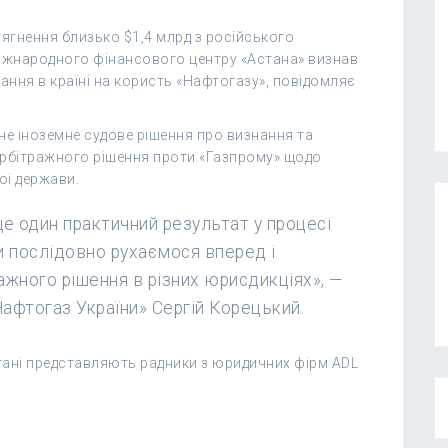
ягнення близько $1,4 млрд з російського
Міжнародного фінансового центру «Астана» визнав
ання в країні на користь «Нафтогазу», повідомляє
не іноземне судове рішення про визнання та
рбітражного рішення проти «Газпрому» щодо
ої держави.
ще один практичний результат у процесі
и послідовно рухаємося вперед і
жного рішення в різних юрисдикціях», —
афтогаз України» Сергій Корецький.
тані представляють радники з юридичних фірм ADL