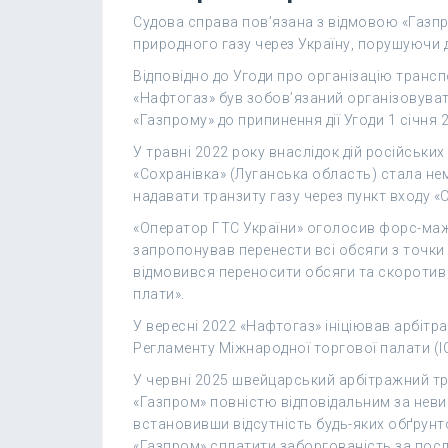
Судова справа пов’язана з відмовою «Газпр
природного газу через Україну, порушуючи д
Відповідно до Угоди про організацію трансп
«Нафтогаз» був зобов’язаний організовуват
«Газпрому» до припинення дії Угоди 1 січня 
У травні 2022 року внаслідок дій російських
«Сохранівка» (Луганська область) стала н
надавати транзиту газу через пункт входу «
«Оператор ГТС України» оголосив форс-маж
запропонував перенести всі обсяги з точки 
відмовився переносити обсяги та скоротив
плати».
У вересні 2022 «Нафтогаз» ініціював арбітр
Регламенту Міжнародної торгової палати (IC
У червні 2025 швейцарський арбітражний т
«Газпром» повністю відповідальним за неви
встановивши відсутність будь-яких обґрунт
«Газпром» сплатити заборгованість за послу