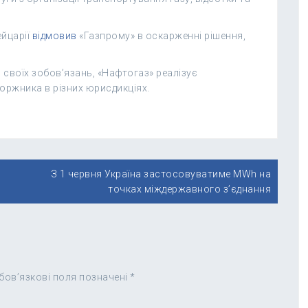
ейцарії
відмовив
«Газпрому» в оскарженні рішення,
 своїх зобов’язань, «Нафтогаз» реалізує
оржника в різних юрисдикціях.
З 1 червня Україна застосовуватиме MWh на
точках міждержавного з’єднання
бов’язкові поля позначені
*