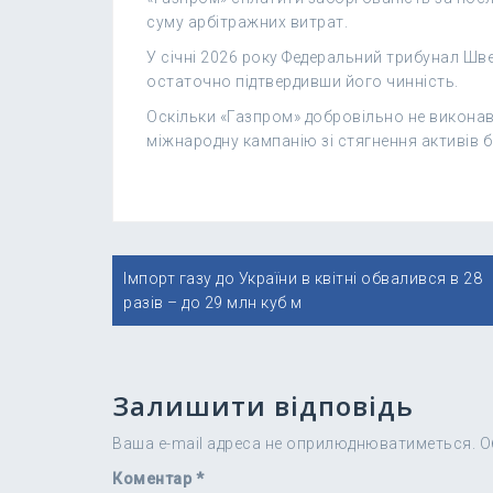
суму арбітражних витрат.
У січні 2026 року Федеральний трибунал Шв
остаточно підтвердивши його чинність.
Оскільки «Газпром» добровільно не виконав
міжнародну кампанію зі стягнення активів б
Навігація
Імпорт газу до України в квітні обвалився в 28
записів
разів – до 29 млн куб м
Залишити відповідь
Ваша e-mail адреса не оприлюднюватиметься.
О
Коментар
*