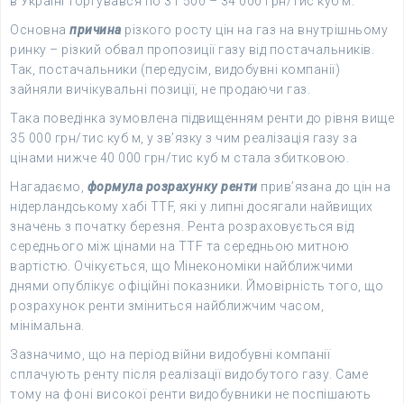
в Україні торгувався по 31 500 – 34 000 грн/тис куб м.
Основна
причина
різкого росту цін на газ на внутрішньому
ринку – різкий обвал пропозиції газу від постачальників.
Так, постачальники (передусім, видобувні компанії)
зайняли вичікувальні позиції, не продаючи газ.
Така поведінка зумовлена підвищенням ренти до рівня вище
35 000 грн/тис куб м, у зв’язку з чим реалізація газу за
цінами нижче 40 000 грн/тис куб м стала збитковою.
Нагадаємо,
формула розрахунку ренти
прив’язана до цін на
нідерландському хабі TTF, які у липні досягали найвищих
значень з початку березня. Рента розраховується від
середнього між цінами на TTF та середньою митною
вартістю. Очікується, що Мінекономіки найближчими
днями опублікує офіційні показники. Ймовірність того, що
розрахунок ренти зміниться найближчим часом,
мінімальна.
Зазначимо, що на період війни видобувні компанії
сплачують ренту після реалізації видобутого газу. Саме
тому на фоні високої ренти видобувники не поспішають