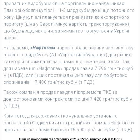
приватних видобувників на торгівельних майданчиках.
Планові обсяги купівлі – 1-3 млрд куб м до кінця поточного
року. Ціну купівлі планується прив’язати до експортного
паритету (ціна у Європі мінус вартість транспортування),
що буде вище, ніж ціни, за якими газ торгується в Україні
наразі.
Нагадаємо,
«Нафтогаз»
наразі продає значну частину газу
власного видобутку (АТ «Укргазвидобування») для різних
категорій споживачів за цінами, що нижче ринкових. Так,
для населення «Нафтогаз» продає газ за 7 796 грн/тис куб
м (з ПДВ), для інших постачальників газу для побутових
споживачів – 7 400 грн/тис куб м (з ПДВ).
Також компанія продає газ для підприємств ТКЕ за
довгостроковими контрактами по ціні 7 420 грн/тис куб м
(з ПДВ).
Крім того, для державних і комунальних установ та
організацій (бюджетники) та релігійних громад «Нафтогаз»
продає газ за цінами близько 16 500 грн/тис куб м (з ПДВ).