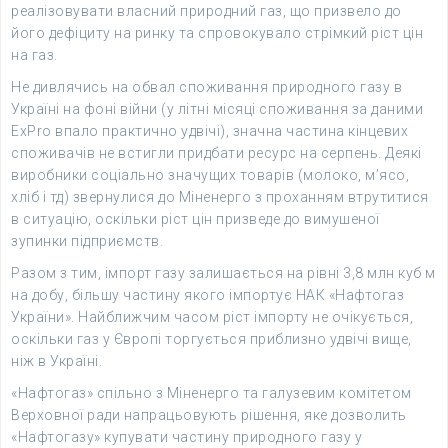
реалізовувати власний природний газ, що призвело до
його дефіциту на ринку та спровокувало стрімкий ріст цін
на газ.
Не дивлячись на обвал споживання природного газу в
Україні на фоні війни (у літні місяці споживання за даними
ExPro впало практично удвічі), значна частина кінцевих
споживачів не встигли придбати ресурс на серпень. Деякі
виробники соціально значущих товарів (молоко, м’ясо,
хліб і тд) звернулися до Міненерго з проханням втрутитися
в ситуацію, оскільки ріст цін призведе до вимушеної
зупинки підприємств.
Разом з тим, імпорт газу залишається на рівні 3,8 млн куб м
на добу, більшу частину якого імпортує НАК «Нафтогаз
України». Найближчим часом ріст імпорту не очікується,
оскільки газ у Європі торгується приблизно удвічі вище,
ніж в Україні.
«Нафтогаз» спільно з Міненерго та галузевим комітетом
Верховної ради напрацьовують рішення, яке дозволить
«Нафтогазу» купувати частину природного газу у