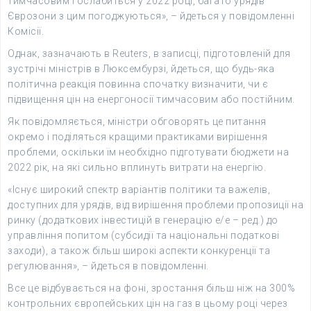
тимчасовим і ослабиться у 2022 році, багато урядів
Єврозони з цим погоджуються», – йдеться у повідомленні
Комісії.
Однак, зазначають в Reuters, в записці, підготовленій для
зустрічі міністрів в Люксембурзі, йдеться, що будь-яка
політична реакція повинна спочатку визначити, чи є
підвищення цін на енергоносії тимчасовим або постійним.
Як повідомляється, міністри обговорять це питання
окремо і поділяться кращими практиками вирішення
проблеми, оскільки їм необхідно підготувати бюджети на
2022 рік, на які сильно вплинуть витрати на енергію.
«Існує широкий спектр варіантів політики та важелів,
доступних для урядів, від вирішення проблеми пропозиції на
ринку (додаткових інвестицій в генерацію е/е – ред.) до
управління попитом (субсидії та національні податкові
заходи), а також більш широкі аспекти конкуренції та
регулювання», – йдеться в повідомленні.
Все це відбувається на фоні, зростання більш ніж на 300%
контрольних європейських цін на газ в цьому році через