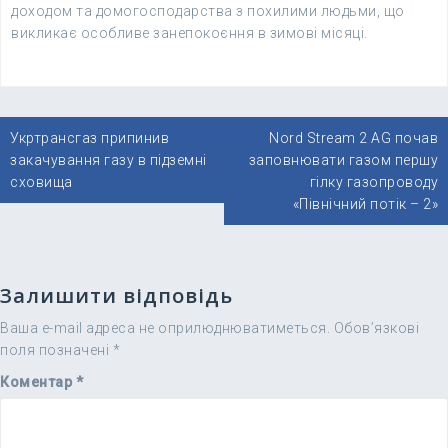
доходом та домогосподарства з похилими людьми, що
викликає особливе занепокоєння в зимові місяці.
Навігація
Укртрансгаз припинив
Nord Stream 2 AG почав
записів
закачування газу в підземні
заповнювати газом першу
сховища
гілку газопроводу
«Північний потік – 2»
Залишити відповідь
Ваша e-mail адреса не оприлюднюватиметься.
Обов’язкові
поля позначені
*
Коментар
*