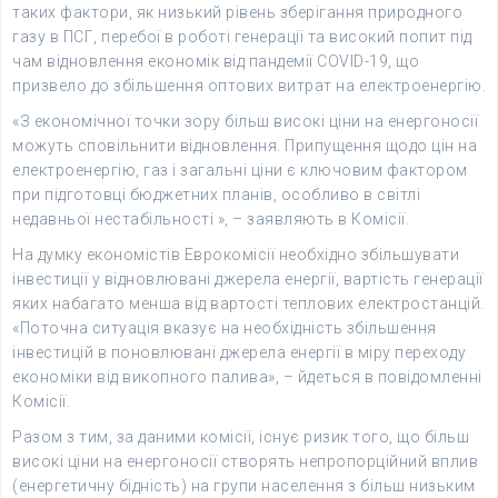
таких фактори, як низький рівень зберігання природного
газу в ПСГ, перебої в роботі генерації та високий попит під
чам відновлення економік від пандемії COVID-19, що
призвело до збільшення оптових витрат на електроенергію.
«З економічної точки зору більш високі ціни на енергоносії
можуть сповільнити відновлення. Припущення щодо цін на
електроенергію, газ і загальні ціни є ключовим фактором
при підготовці бюджетних планів, особливо в світлі
недавньої нестабільності », – заявляють в Комісії.
На думку економістів Еврокомісії необхідно збільшувати
інвестиції у відновлювані джерела енергії, вартість генерації
яких набагато менша від вартості теплових електростанцій.
«Поточна ситуація вказує на необхідність збільшення
інвестицій в поновлювані джерела енергії в міру переходу
економіки від викопного палива», – йдеться в повідомленні
Комісії.
Разом з тим, за даними комісії, існує ризик того, що більш
високі ціни на енергоносії створять непропорційний вплив
(енергетичну бідність) на групи населення з більш низьким