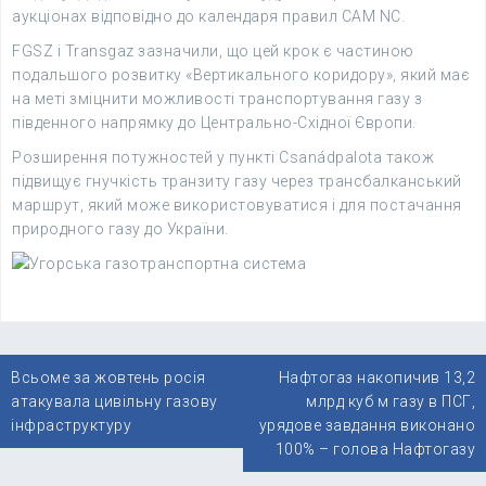
аукціонах відповідно до календаря правил CAM NC.
FGSZ і Transgaz зазначили, що цей крок є частиною
подальшого розвитку «Вертикального коридору», який має
на меті зміцнити можливості транспортування газу з
південного напрямку до Центрально-Східної Європи.
Розширення потужностей у пункті Csanádpalota також
підвищує гнучкість транзиту газу через трансбалканський
маршрут, який може використовуватися і для постачання
природного газу до України.
Навігація
Всьоме за жовтень росія
Нафтогаз накопичив 13,2
записів
атакувала цивільну газову
млрд куб м газу в ПСГ,
інфраструктуру
урядове завдання виконано
100% – голова Нафтогазу