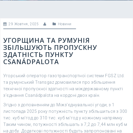
29 Жовтня, 2025
Новини
УГОРЩИНА ТА РУМУНІЯ
ЗБІЛЬШУЮТЬ ПРОПУСКНУ
ЗДАТНІСТЬ ПУНКТУ
CSANÁDPALOTA
Угорський оператор газотранспортної системи FGSZ Ltd.
та румунський Transgaz домовилися про збільшення
технічної пропускної здатності на міждержавному пункті
з’єднання Csanádpalota на кордоні двох країн.
Згідно з доповненням до Міжз’єднувальної угоди, з 1
листопада 2025 року потужність пункту збільшиться з 300
тис. куб м/год до 310 тис. куб м/год у кожному напрямку.
Таким чином, потужності збільшать з 7,2 до 7,44 млн куб м
на добу. Додаткові потужності будуть запропоновані на