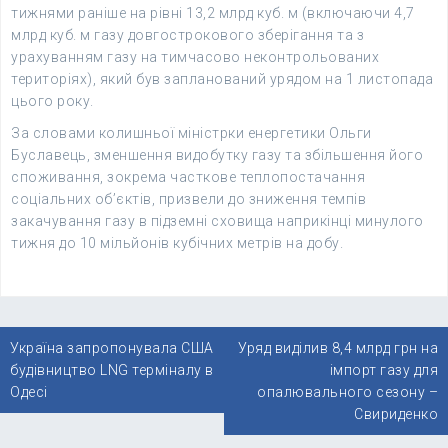
тижнями раніше на рівні 13,2 млрд куб. м (включаючи 4,7
млрд куб. м газу довгострокового зберігання та з
урахуванням газу на тимчасово неконтрольованих
територіях), який був запланований урядом на 1 листопада
цього року.
За словами колишньої міністрки енергетики Ольги
Буславець, зменшення видобутку газу та збільшення його
споживання, зокрема часткове теплопостачання
соціальних об’єктів, призвели до зниження темпів
закачування газу в підземні сховища наприкінці минулого
тижня до 10 мільйонів кубічних метрів на добу.
Навігація
Україна запропонувала США
Уряд виділив 8,4 млрд грн на
записів
будівництво LNG терміналу в
імпорт газу для
Одесі
опалювального сезону –
Свириденко