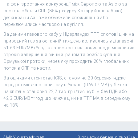
На фоні зростання конкуренції між Європою та Азією за
спотові обсяги СПГ (85% ресурсу Катару йшло в Азію),
деякі країни Азії вже обмежили споживання або
переключились частково на вугілля.
За даними газового хабу у Нідерландах TTF, спотові ціни на
природний газ за останній тиждень коливались в діапазоні
51-63 EUR/МВт*год, в залежності від новин щодо можливих
строків завершення війни з Іраном та розблокування
Ормузької протоки, через яку проходить 20% глобальних
потоків СПГ та нафти.
За оцінками агентства ICIS, станом на 20 березня індекс
середньомісячної ціни газу в Україні (UAVTP MA) у березні
на квітень становив 22,7 тис. грн/тис. куб. м без ПДВ або
42,3 EUR/МВт*год, що нижче ціни на TTF MA в середньому
на 18%.
Навігація
АМКУ оштрафував
З початку березня Україна