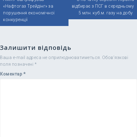
записів
«Нафтогаз Трейдінг» за
відбирає з ПСГ в середньому
порушення економічної
5 млн. куб.м. газу на добу
конкуренції
Залишити відповідь
Ваша e-mail адреса не оприлюднюватиметься.
Обов’язкові
поля позначені
*
Коментар
*