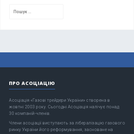
Пошук:
ПРО АСОЦІАЦІЮ
Асоціація «Газові трейдери України» створена в
жовтні 2003 року. Сьогодні Асоціація налічує понад
30 компаній-членів.
Члени асоціації виступають за лібералізацію газового
ринку України його реформування, засноване на