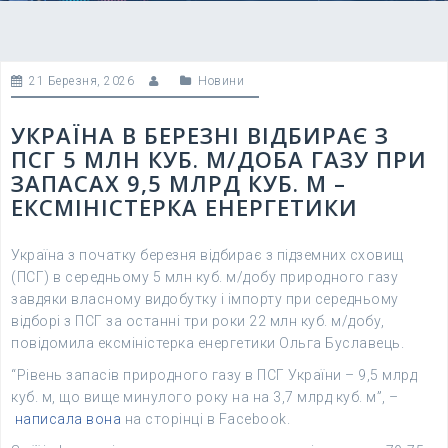
21 Березня, 2026
Новини
УКРАЇНА В БЕРЕЗНІ ВІДБИРАЄ З
ПСГ 5 МЛН КУБ. М/ДОБА ГАЗУ ПРИ
ЗАПАСАХ 9,5 МЛРД КУБ. М –
ЕКСМІНІСТЕРКА ЕНЕРГЕТИКИ
Україна з початку березня відбирає з підземних сховищ
(ПСГ) в середньому 5 млн куб. м/добу природного газу
завдяки власному видобутку і імпорту при середньому
відборі з ПСГ за останні три роки 22 млн куб. м/добу,
повідомила ексміністерка енергетики Ольга Буславець.
“Рівень запасів природного газу в ПСГ України – 9,5 млрд
куб. м, що вище минулого року на на 3,7 млрд куб. м”, –
написала вона
на сторінці в Facebook.