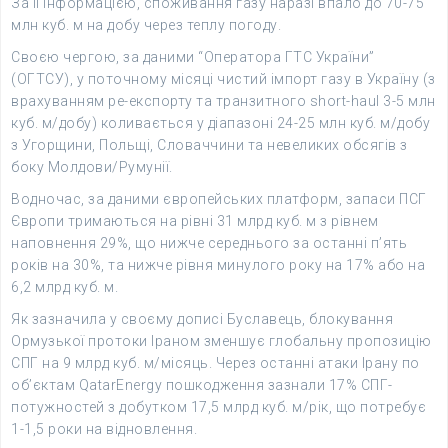
За її інформацією, споживання газу наразі впало до 70-75
млн куб. м на добу через теплу погоду.
Своєю чергою, за даними “Оператора ГТС України”
(ОГТСУ), у поточному місяці чистий імпорт газу в Україну (з
врахуванням ре-експорту та транзитного short-haul 3-5 млн
куб. м/добу) коливається у діапазоні 24-25 млн куб. м/добу
з Угорщини, Польщі, Словаччини та невеликих обсягів з
боку Молдови/Румунії.
Водночас, за даними європейських платформ, запаси ПСГ
Європи тримаються на рівні 31 млрд куб. м з рівнем
наповнення 29%, що нижче середнього за останні п’ять
років на 30%, та нижче рівня минулого року на 17% або на
6,2 млрд куб. м.
Як зазначила у своєму дописі Буславець, блокування
Ормузької протоки Іраном зменшує глобальну пропозицію
СПГ на 9 млрд куб. м/місяць. Через останні атаки Ірану по
об’єктам QatarEnergy пошкодження зазнали 17% СПГ-
потужностей з добутком 17,5 млрд куб. м/рік, що потребує
1-1,5 роки на відновлення.