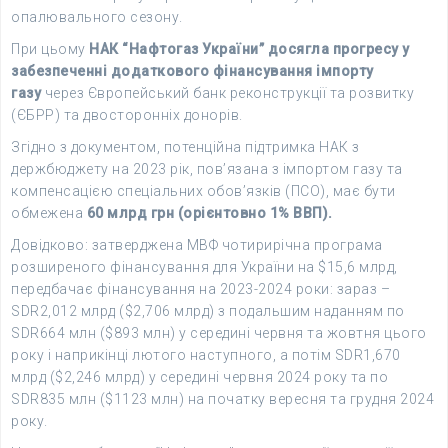
опалювального сезону.
При цьому
НАК “Нафтогаз України” досягла прогресу у
забезпеченні додаткового фінансування імпорту
газу
через Європейський банк реконструкції та розвитку
(ЄБРР) та двосторонніх донорів.
Згідно з документом, потенційна підтримка НАК з
держбюджету на 2023 рік, пов’язана з імпортом газу та
компенсацією спеціальних обов’язків (ПСО), має бути
обмежена
60 млрд грн (орієнтовно 1% ВВП).
Довідково: затверджена МВФ чотирирічна програма
розширеного фінансування для України на $15,6 млрд,
передбачає фінансування на 2023-2024 роки: зараз –
SDR2,012 млрд ($2,706 млрд) з подальшим наданням по
SDR664 млн ($893 млн) у середині червня та жовтня цього
року і наприкінці лютого наступного, а потім SDR1,670
млрд ($2,246 млрд) у середині червня 2024 року та по
SDR835 млн ($1123 млн) на початку вересня та грудня 2024
року.