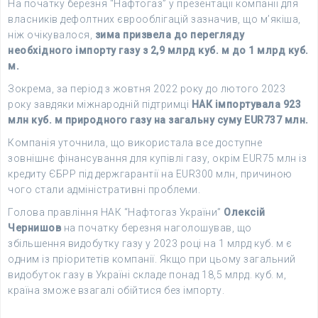
На початку березня “Нафтогаз” у презентації компанії для
власників дефолтних єврооблігацій зазначив, що м’якіша,
ніж очікувалося,
зима призвела до перегляду
необхідного імпорту газу з 2,9 млрд куб. м до 1 млрд куб.
м.
Зокрема, за період з жовтня 2022 року до лютого 2023
року завдяки міжнародній підтримці
НАК імпортувала 923
млн куб. м природного газу на загальну суму EUR737 млн.
Компанія уточнила, що використала все доступне
зовнішнє фінансування для купівлі газу, окрім EUR75 млн із
кредиту ЄБРР під держгарантії на EUR300 млн, причиною
чого стали адміністративні проблеми.
Голова правління НАК “Нафтогаз України”
Олексій
Чернишов
на початку березня наголошував, що
збільшення видобутку газу у 2023 році на 1 млрд куб. м є
одним із пріоритетів компанії. Якщо при цьому загальний
видобуток газу в Україні складе понад 18,5 млрд. куб. м,
країна зможе взагалі обійтися без імпорту.