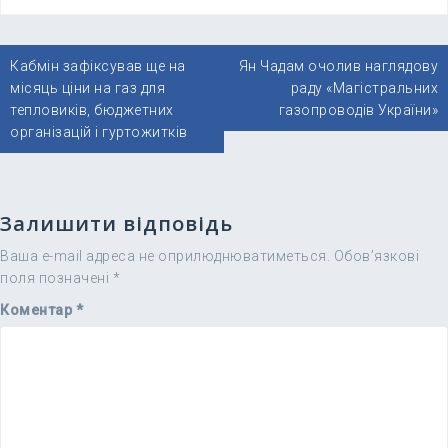
Навігація
Кабмін зафіксував ще на
Ян Чадам очолив наглядову
записів
місяць ціни на газ для
раду «Магістральних
тепловиків, бюджетних
газопроводів України»
організацій і гуртожитків
Залишити відповідь
Ваша e-mail адреса не оприлюднюватиметься.
Обов’язкові
поля позначені
*
Коментар
*