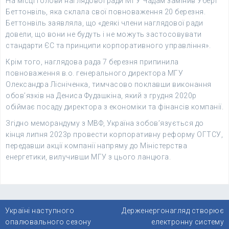
На місці голови наглядової ради МГУ Чадам замінив Уберт
Беттонвіль, яка склала свої повноваження 20 березня.
Беттонвіль заявляла, що «деякі члени наглядової ради
довели, що вони не будуть і не можуть застосовувати
стандарти ЄС та принципи корпоративного управління».
Крім того, наглядова рада 7 березня припинила
повноваження в.о. генерального директора МГУ
Олександра Лісніченка, тимчасово поклавши виконання
обов’язків на Дениса Фудашкіна, який з грудня 2020р
обіймає посаду директора з економіки та фінансів компанії.
Згідно меморандуму з МВФ, Україна зобов’язується до
кінця липня 2023р провести корпоративну реформу ОГТСУ,
передавши акції компанії напряму до Міністерства
енергетики, вилучивши МГУ з цього ланцюга.
Навігація
Україні наступного
Держенергонагляд створює
записів
опалювального сезону
електронну систему