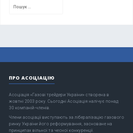
Пошук:
ПРО АСОЦІАЦІЮ
Асоціація «Газові трейдери України» створена в
жовтні 2003 року. Сьогодні Асоціація налічує понад
30 компаній-членів.
Члени асоціації виступають за лібералізацію газового
ринку України його реформування, засноване на
принципах вільної та чесної конкуренції.