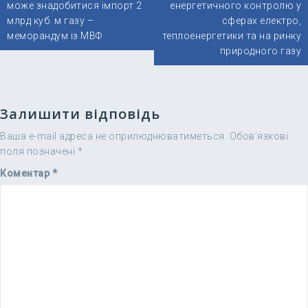
може знадобитися імпорт 2
енергетичного контролю у
млрд куб. м газу –
сферах електро,
меморандум із МВФ
теплоенергетики та на ринку
природного газу
Залишити відповідь
Ваша e-mail адреса не оприлюднюватиметься.
Обов’язкові
поля позначені
*
Коментар
*