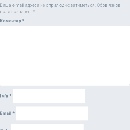
Ваша e-mail адреса не оприлюднюватиметься.
Обов’язкові
поля позначені
*
Коментар
*
Ім'я
*
Email
*