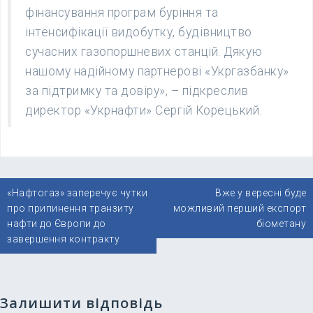
фінансування програм буріння та
інтенсифікації видобутку, будівництво
сучасних газопоршневих станцій. Дякую
нашому надійному партнерові «Укргазбанку»
за підтримку та довіру», – підкреслив
директор «Укрнафти» Сергій Корецький.
Навігація
«Нафтогаз» заперечує чутки
Вже у вересні буде
записів
про припинення транзиту
можливий перший експорт
нафти до Європи до
біометану
завершення контракту
Залишити відповідь